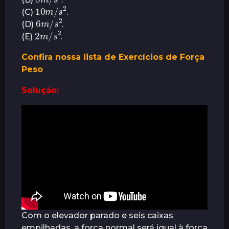
10
m
2
/
s
(C)
.
6
m
2
/
s
(D)
.
2
m
2
/
s
(E)
.
Confira nossa lista de Exercícios de Força
Peso
Solução:
Com o elevador parado e seis caixas
empilhadas, a força normal será igual à força