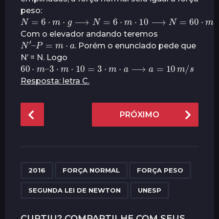
peso:
N
=
6
⋅
m
⋅
g
⟶
N
=
6
⋅
m
⋅
10
⟶
N
=
60
⋅
m
Com o elevador andando teremos
N
′
–
P
=
m
⋅
a
. Porém o enunciado pede que
N’ = N. Logo
60
⋅
m
–
3
⋅
m
⋅
10
=
3
⋅
m
⋅
a
⟶
a
=
10
m
/
s
Resposta: letra C.
P
PRÓXIMO
o
s
t
P
,
,
,
,
a
2016
FORÇA NORMAL
FORÇA PESO
g
SEGUNDA LEI DE NEWTON
UNESP
i
n
CURTIU? COMPARTILHE COM SEUS