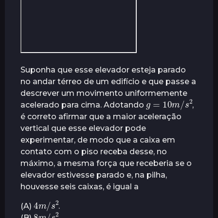
Suponha que esse elevador esteja parado
no andar térreo de um edifício e que passe a
descrever um movimento uniformemente
g
=
10
m
/
s
2
acelerado para cima. Adotando
,
é correto afirmar que a maior aceleração
vertical que esse elevador pode
experimentar, de modo que a caixa em
contato com o piso receba desse, no
máximo, a mesma força que receberia se o
elevador estivesse parado e, na pilha,
houvesse seis caixas, é igual a
4
m
2
/
s
(A)
.
8
m
2
/
s
(B)
.