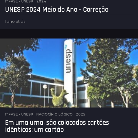
1ª FASE - UNESP
2024
UNESP 2024 Meio do Ano – Correção
1 ano atrás
1
a
n
o
a
t
r
á
s
1ª FASE - UNESP
,
RACIOCÍNIO LÓGICO
2025
Em uma urna, são colocados cartões
idênticos: um cartão