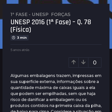
1ª FASE - UNESP
,
FORÇAS
5
UNESP 2016 (1ª Fase) – Q. 78
a
n
(Física)
o
3 min
s
a
b
5 anos atrás
4
t
y
a
r
G
n
0
á
u
o
s
i
s
m
a
4
Algumas embalagens trazem, impressas em
a
t
a
sua superfície externa, informações sobre a
r
r
n
quantidade máxima de caixas iguais a ela
ã
á
o
e
s
que podem ser empilhadas, sem que haja
s
s
risco de danificar a embalagem ou os
a
produtos contidos na primeira caixa da pilha,
t
de baixo para cima. Considere a situação em