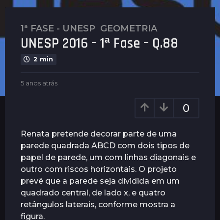
1ª FASE - UNESP
,
GEOMETRIA
5
UNESP 2016 – 1ª Fase – Q.88
a
n
2 min
o
s
b
5 anos atrás
5
a
y
a
t
P
n
0
l
r
o
e
s
á
n
a
Renata pretende decorar parte de uma
s
u
t
parede quadrada ABCD com dois tipos de
5
s
r
papel de parede, um com linhas diagonais e
a
á
s
outro com riscos horizontais. O projeto
n
prevê que a parede seja dividida em um
o
quadrado central, de lado x, e quatro
s
retângulos laterais, conforme mostra a
a
figura.
t