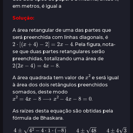
em metros, é igual a
Solução:
A área retangular de uma das partes que
será preenchida com linhas diagonais, é
2
⋅
[
(
x
+
4
)
−
2
]
=
2
x
−
4
. Pela figura, nota-
se que duas partes retangulares serão
preenchidas, totalizando uma área de
2
(
2
x
−
4
)
=
4
x
−
8
.
2
x
A área quadrada tem valor de
e será igual
à área dos dois retângulos preenchidos
somados, deste modo
x
2
=
4
x
−
8
⟶
x
2
−
4
x
−
8
=
0
.
As raízes desta equação são obtidas pela
fórmula de Bhaskara.
4
±
4
2
−
4
⋅
1
⋅
(
−
8
)
2
⋅
1
=
4
±
48
2
=
4
±
4
3
2
=
2
±
2
3