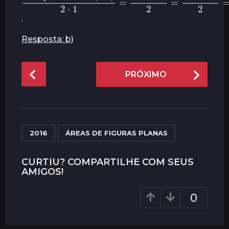
.
Resposta: b)
P
PRÓXIMO
o
s
t
P
,
a
2016
ÁREAS DE FIGURAS PLANAS
g
i
CURTIU? COMPARTILHE COM SEUS
AMIGOS!
n
a
0
t
i
o