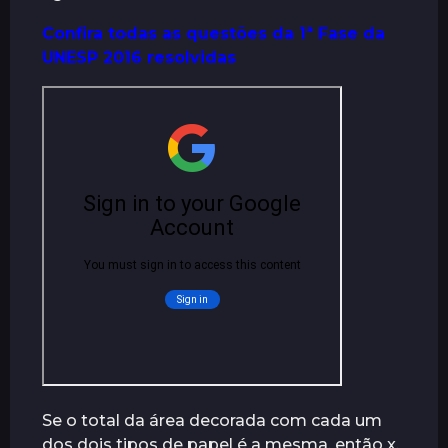
r
Confira todas as questões da 1ª Fase da
á
UNESP 2016 resolvidas
s
Se o total da área decorada com cada um
dos dois tipos de papel é a mesma, então x,