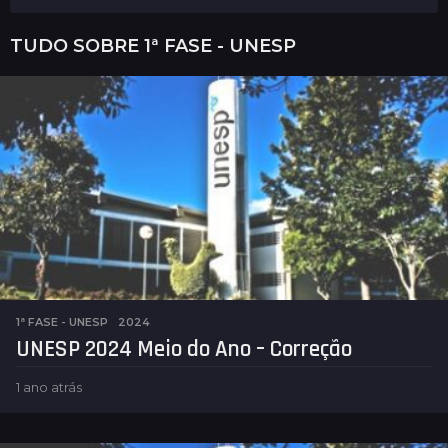
TUDO SOBRE
1ª FASE - UNESP
1ª FASE - UNESP
2024
UNESP 2024 Meio do Ano – Correção
1 ano atrás
1
a
n
o