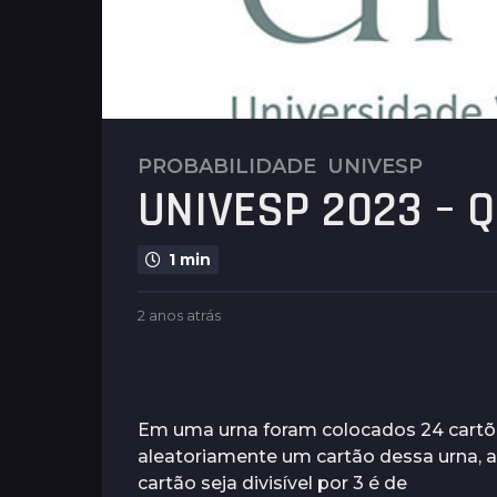
PROBABILIDADE
,
UNIVESP
2
UNIVESP 2023 – Q
a
n
o
1 min
s
a
b
2 anos atrás
2
t
y
a
r
P
n
l
á
o
e
s
s
n
a
Em uma urna foram colocados 24 cartõe
2
u
t
aleatoriamente um cartão dessa urna, 
a
s
r
cartão seja divisível por 3 é de
á
n