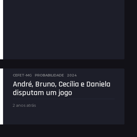
a
n
o
s
a
t
r
á
s
CEFET-MG
,
PROBABILIDADE
2024
André, Bruno, Cecília e Daniela
disputam um jogo
2 anos atrás
2
a
n
o
s
a