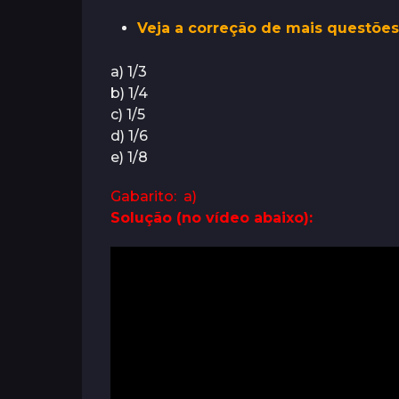
s
o
Veja a correção de mais questõe
s
a
a) 1/3
t
b) 1/4
r
c) 1/5
á
d) 1/6
s
e) 1/8
Gabarito: a)
Solução (no vídeo abaixo):