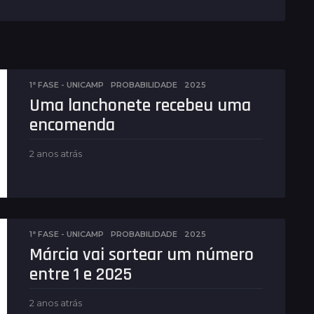
1ª FASE - UNICAMP
,
PROBABILIDADE
2025
Uma lanchonete recebeu uma
encomenda
2 anos atrás
2
a
n
o
s
a
t
1ª FASE - UNICAMP
,
PROBABILIDADE
2025
r
Márcia vai sortear um número
á
entre 1 e 2025
s
2 anos atrás
2