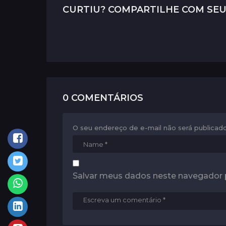
g
CURTIU? COMPARTILHE COM SEU
i
n
a
t
i
0 COMENTÁRIOS
o
n
O seu endereço de e-mail não será publicado
Salvar meus dados neste navegador 