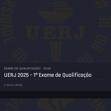
r
á
s
EXAME DE QUALIFICAÇÃO
2025
UERJ 2025 – 1º Exame de Qualificação
2 anos atrás
2
a
n
o
s
a