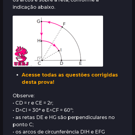
t
indicação abaixo.
r
á
s
Acesse todas as questões corrigidas
desta prova!
Observe:
• CD = r e CE = 2r;
• D^CI = 30° e E^CF = 60º;
• as retas DE e HG são perpendiculares no
ponto C;
• os arcos de circunferência DIH e EFG