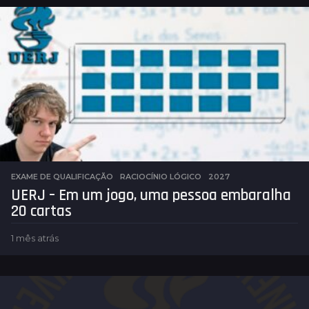
EXAME DE QUALIFICAÇÃO
,
RACIOCÍNIO LÓGICO
2027
UERJ – Em um jogo, uma pessoa embaralha
20 cartas
1 mês atrás
1
m
ê
s
a
t