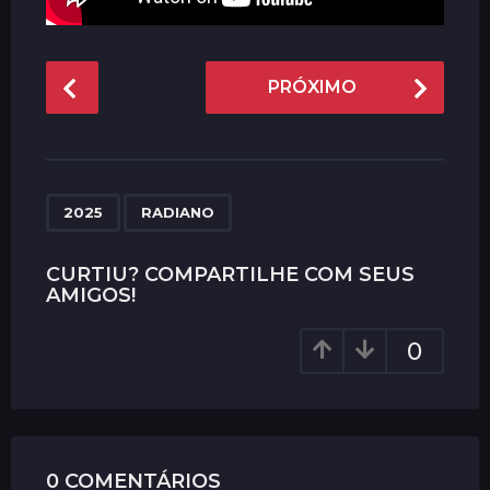
P
PRÓXIMO
o
s
t
P
,
a
2025
RADIANO
g
i
CURTIU? COMPARTILHE COM SEUS
AMIGOS!
n
a
0
t
i
o
n
0 COMENTÁRIOS