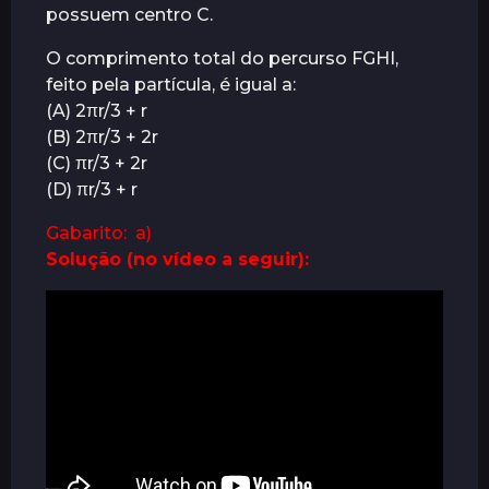
possuem centro C.
O comprimento total do percurso FGHI,
feito pela partícula, é igual a:
(A) 2πr/3 + r
(B) 2πr/3 + 2r
(C) πr/3 + 2r
(D) πr/3 + r
Gabarito: a)
Solução (no vídeo a seguir):