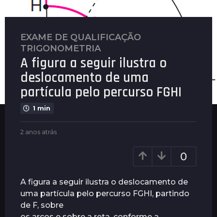
EXAME DE QUALIFICAÇÃO
,
2
TRIGONOMETRIA
a
A figura a seguir ilustra o
n
o
deslocamento de uma
s
partícula pelo percurso FGHI
a
t
1 min
r
á
b
2 anos atrás
2
y
a
s
P
n
2
0
l
o
a
e
s
n
n
a
A figura a seguir ilustra o deslocamento de
u
t
o
uma partícula pelo percurso FGHI, partindo
s
r
s
de F, sobre
á
a
s
os arcos e sobre a reta, conforme a