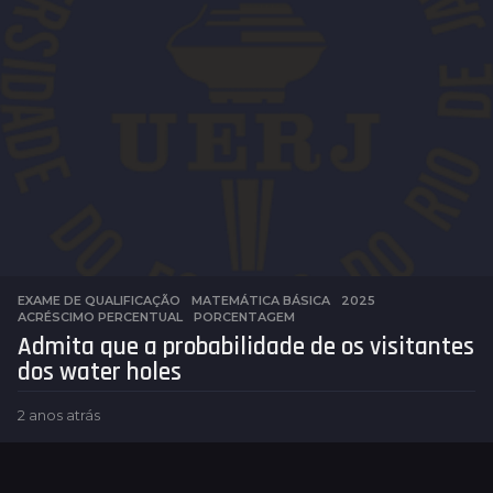
t
r
á
s
EXAME DE QUALIFICAÇÃO
,
MATEMÁTICA BÁSICA
2025
,
ACRÉSCIMO PERCENTUAL
,
PORCENTAGEM
Admita que a probabilidade de os visitantes
dos water holes
2 anos atrás
2
a
n
o