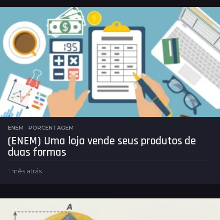
ENEM
,
PORCENTAGEM
(ENEM) Uma loja vende seus produtos de
duas formas
1 mês atrás
1
m
ê
s
a
t