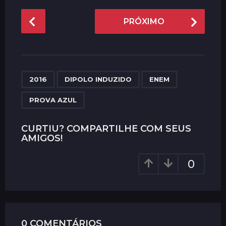
P
PRÓXIMO
o
s
t
P
,
,
,
a
2016
DIPOLO INDUZIDO
ENEM
g
PROVA AZUL
i
n
CURTIU? COMPARTILHE COM SEUS
a
AMIGOS!
t
i
0
o
n
0 COMENTÁRIOS