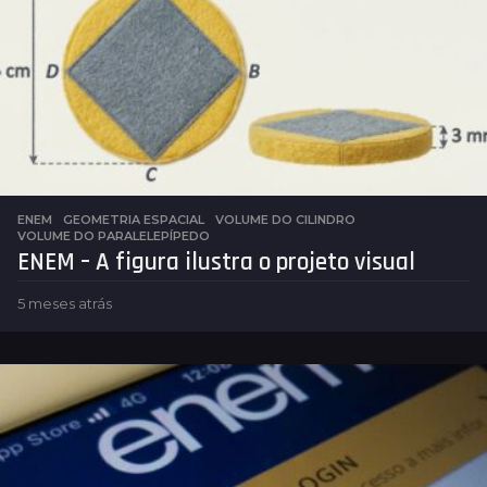
r
á
s
ENEM
,
GEOMETRIA ESPACIAL
VOLUME DO CILINDRO
,
VOLUME DO PARALELEPÍPEDO
ENEM – A figura ilustra o projeto visual
5 meses atrás
5
m
e
s
e
s
a
t
r