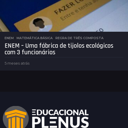
á
s
ENEM
,
MATEMÁTICA BÁSICA
REGRA DE TRÊS COMPOSTA
ENEM – Uma fábrica de tijolos ecológicos
com 3 funcionários
5 meses atrás
5
m
e
s
e
s
a
t
r
á
s