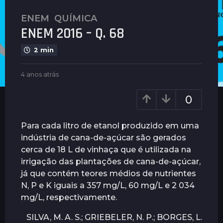
ENEM
,
QUÍMICA
4
ENEM 2016 – Q. 68
a
n
2 min
o
s
b
4 anos atrás
4
a
y
a
t
G
n
0
u
r
o
i
s
á
m
a
Para cada litro de etanol produzido em uma
s
a
t
indústria de cana-de-açúcar são gerados
4
r
r
cerca de 18 L de vinhaça que é utilizada na
ã
a
á
e
s
irrigação das plantações de cana-de-açúcar,
n
s
já que contém teores médios de nutrientes
o
N, P e K iguais a 357 mg/L, 60 mg/L e 2 034
s
mg/L, respectivamente.
a
t
SILVA, M. A. S.; GRIEBELER, N. P.; BORGES, L.
r