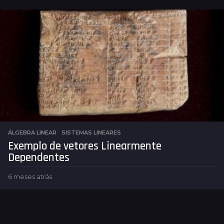
e
s
e
s
a
t
r
á
s
ÁLGEBRA LINEAR
SISTEMAS LINEARES
Exemplo de vetores Linearmente
Dependentes
6 meses atrás
6
m
e
s
e