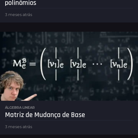
polinômios
3 meses atrás
3
m
e
s
e
s
a
t
r
á
s
ÁLGEBRA LINEAR
Matriz de Mudança de Base
3 meses atrás
3
m