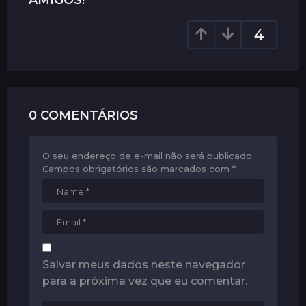
n
a
4
t
i
o
n
0 COMENTÁRIOS
O seu endereço de e-mail não será publicado.
Campos obrigatórios são marcados com
*
Salvar meus dados neste navegador
para a próxima vez que eu comentar.