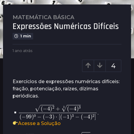
MATEMÁTICA BÁSICA
1
Expressões Numéricas Difíceis
a
n
1 min
o
a
b
1 ano atrás
1
t
y
a
r
P
n
4
l
á
o
e
a
s
n
t
Exercícios de expressões numéricas difíceis:
1
u
r
fração, potenciação, raízes, dízimas
a
s
á
periódicas.
n
s
o
(
−
(
4
−
)
3
2
)
+
⋅
[
(
(
−
−
4
1
)
)
3
3
−
3
(
(
−
−
4
99
)
2
)
]
0
−
a
.
t
Acesse a Solução
r
á