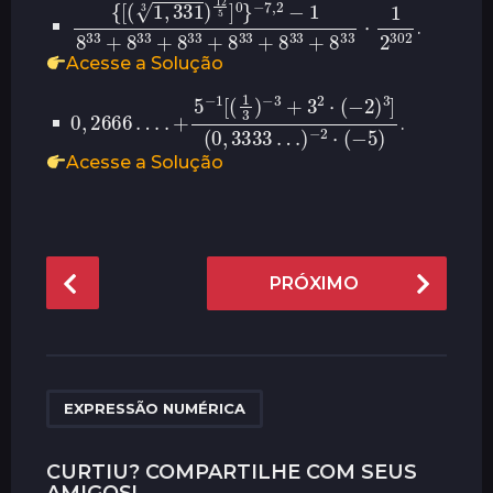
{
[
(
1
,
331
33
+
3
8
)
12
33
5
+
]
0
8
}
33
−
7
+
,
2
8
−
33
1
8
⋅
1
33
2
302
+
8
33
+
8
.
Acesse a Solução
0
,
2666
(
…
0
.
+
,
3333
5
−
1
[
(
…
1
)
3
−
)
2
−
3
⋅
(
+
−
3
5
2
)
⋅
(
−
2
)
3
]
.
Acesse a Solução
P
PRÓXIMO
o
s
t
P
a
EXPRESSÃO NUMÉRICA
g
i
CURTIU? COMPARTILHE COM SEUS
AMIGOS!