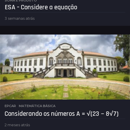
SOMA E PRODUTO
ESA – Considere a equação
3 semanas atrás
5
d
i
a
s
a
t
r
á
s
EPCAR
,
MATEMÁTICA BÁSICA
Considerando os números A = √(23 − 8√7)
2 meses atrás
2