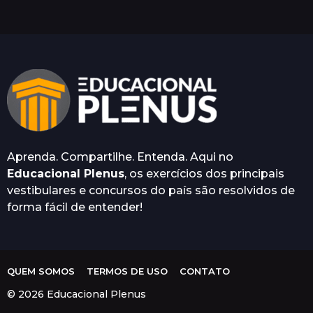
s
e
s
a
t
r
á
s
Aprenda. Compartilhe. Entenda. Aqui no
Educacional Plenus
, os exercícios dos principais
vestibulares e concursos do país são resolvidos de
forma fácil de entender!
QUEM SOMOS
TERMOS DE USO
CONTATO
© 2026 Educacional Plenus