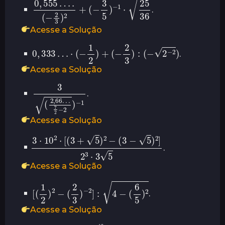
0
(
,
555
−
3
5
…
)
−
.
(
1
−
⋅
25
2
3
36
)
2
+
s
.
Acesse a Solução
0
,
333
…
⋅
(
−
1
2
)
+
(
−
2
3
)
:
(
−
2
−
2
)
.
Acesse a Solução
7
3
(
2
2
−
,
2
66
)
−
…
1
.
Acesse a Solução
3
⋅
10
2
⋅
[
(
3
+
5
)
2
−
(
3
−
5
)
2
]
2
3
⋅
3
5
.
Acesse a Solução
[
(
1
2
)
2
−
(
2
3
)
−
2
]
:
4
−
(
6
5
)
2
.
Acesse a Solução