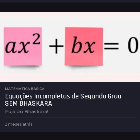
m
e
s
e
s
a
t
r
á
s
MATEMÁTICA BÁSICA
Equações Incompletas de Segundo Grau
SEM BHASKARA
Fuja do Bhaskara!
2 meses atrás
2
m
e