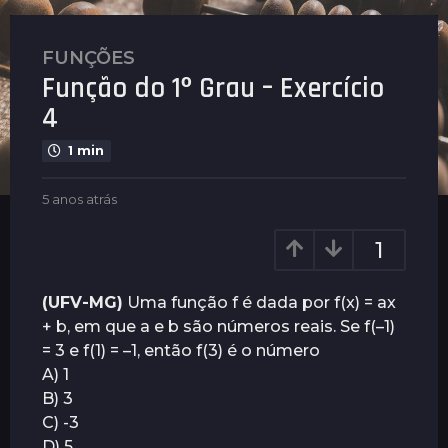
FUNÇÕES
5
Função do 1º Grau – Exercício
a
n
4
o
1 min
s
a
b
5 anos atrás
3
t
y
a
r
P
n
1
á
l
o
s
e
s
n
a
3
(UFV-MG)
Uma função f é dada por f(x) = ax
u
t
a
+ b, em que a e b são números reais. Se f(–1)
s
r
n
= 3 e f(1) = –1, então f(3) é o número
á
o
s
A) 1
s
B) 3
a
C) -3
t
D) 5