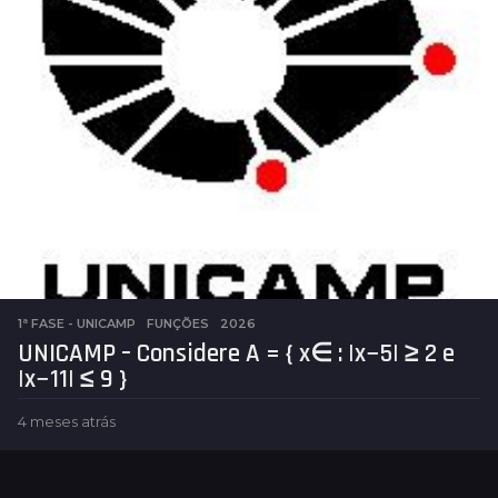
s
1ª FASE - UNICAMP
,
FUNÇÕES
2026
UNICAMP – Considere A = { x∈ : |x−5| ≥ 2 e
|x−11| ≤ 9 }
4 meses atrás
4
m
e
s