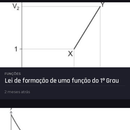
FUNÇÕES
Lei de formação de uma função do 1º Grau
2 meses atrás
2
m
e
s
e
s
a