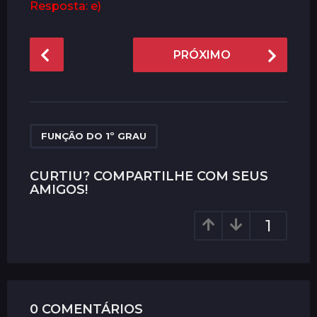
Resposta: e)
P
PRÓXIMO
o
s
t
P
a
FUNÇÃO DO 1º GRAU
g
i
CURTIU? COMPARTILHE COM SEUS
AMIGOS!
n
a
1
t
i
o
n
0 COMENTÁRIOS