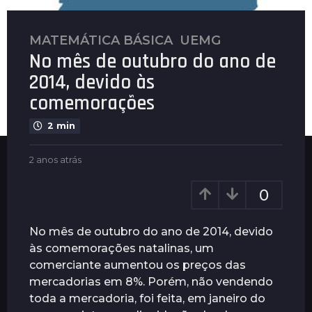
MATEMÁTICA BÁSICA
,
UEMG
2
No mês de outubro do ano de
a
n
2014, devido às
o
comemorações
s
a
2 min
t
r
b
2 anos atrás
2
y
a
á
P
n
s
0
l
o
2
e
s
a
n
a
No mês de outubro do ano de 2014, devido
u
t
n
às comemorações natalinas, um
s
r
o
comerciante aumentou os preços das
á
s
s
mercadorias em 8%. Porém, não vendendo
a
toda a mercadoria, foi feita, em janeiro do
t