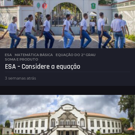
ESA
,
MATEMÁTICA BÁSICA
EQUAÇÃO DO 2º GRAU
,
SOMA E PRODUTO
ESA – Considere a equação
3 semanas atrás
5
d
i
a
s
a
t
r
á
s