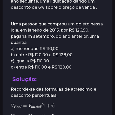
ano seguinte, uma liquidação dando um
r
desconto de 6% sobre o preço de venda .
á
s
Uma pessoa que comprou um objeto nessa
loja, em janeiro de 2015, por R$ 126,90,
pagaria m setembro, do ano anterior, uma
quantia
a) menor que R$ 110,00.
b) entre R$ 120,00 e R$ 128,00.
c) igual a R$ 110,00.
d) entre R$ 110,00 e R$ 120,00.
Solução:
Recorde-se das fórmulas de acréscimo e
desconto percentuais.
V
f
n
a
l
=
V
i
i
)
n
i
c
i
a
l
(
1
+
V
f
n
a
l
=
V
i
)
i
n
i
c
i
a
l
(
1
−