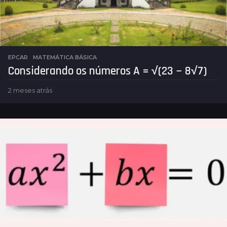
EPCAR
,
MATEMÁTICA BÁSICA
Considerando os números A = √(23 − 8√7)
2 meses atrás
2
m
e
s
e
s
a
t
r
á
s