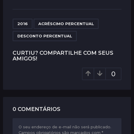
s
t
P
,
,
a
2016
ACRÉSCIMO PERCENTUAL
g
DESCONTO PERCENTUAL
i
n
CURTIU? COMPARTILHE COM SEUS
a
AMIGOS!
t
i
0
o
n
0 COMENTÁRIOS
O seu endereço de e-mail não será publicado.
Campos obrigatórios são marcados com
*