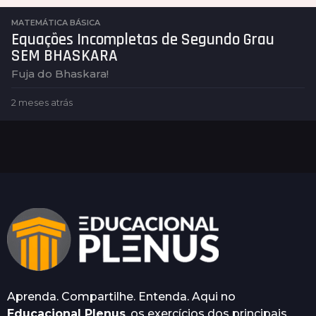
MATEMÁTICA BÁSICA
Equações Incompletas de Segundo Grau
SEM BHASKARA
Fuja do Bhaskara!
2 meses atrás
2
m
e
s
e
s
a
t
r
á
s
Aprenda. Compartilhe. Entenda. Aqui no
Educacional Plenus
, os exercícios dos principais