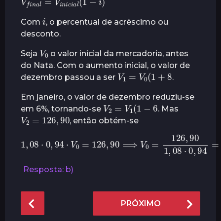
i
Com
, o percentual de acréscimo ou
desconto.
V
0
Seja
o valor inicial da mercadoria, antes
do Nata. Com o aumento inicial, o valor de
V
1
=
V
0
(
1
+
8
dezembro passou a ser
.
Em janeiro, o valor de dezembro reduziu-se
V
2
=
V
1
(
1
−
6
em 6%, tornando-se
. Mas
V
2
=
126
,
90
, então obtém-se
1
,
08
⋅
0
,
94
⋅
V
0
=
126
,
90
⟹
V
00
0
=
126
,
90
1
,
08
⋅
0
,
9
Resposta: b)
P
PRÓXIMO
o