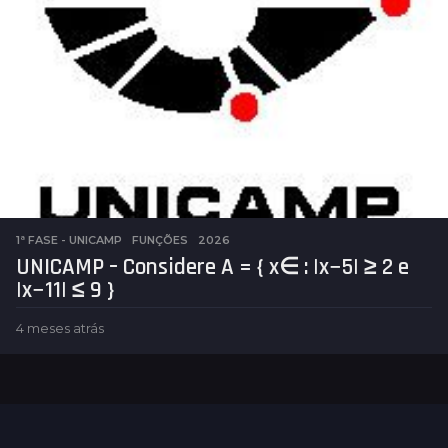
1ª FASE - UNICAMP
,
FUNÇÕES
2026
UNICAMP – Considere A = { x∈ : |x−5| ≥ 2 e
|x−11| ≤ 9 }
4 meses atrás
4
m
e
s
e
s
a