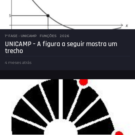
s
1ª FASE - UNICAMP
,
FUNÇÕES
2026
UNICAMP – A figura a seguir mostra um
trecho
4 meses atrás
4
m
e
s
e
s
a
t
r
á
s