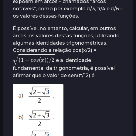
expõem em arcos – chamados “arcos
r
notáveis”, como por exemplo π/3, π/4 e π/6 –
á
os valores dessas funções.
s
É possível, no entanto, calcular, em outros
arcos, os valores destas funções, utilizando
algumas identidades trigonométricas.
Considerando a relação cos(x/2) =
(
1
+
c
o
s
(
x
)
)
/
2
e a identidade
fundamental da trigonometria, é possível
afirmar que o valor de sen(π/12) é