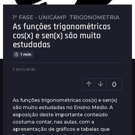
1ª FASE - UNICAMP
,
TRIGONOMETRIA
2
As funções trigonométricas
a
n
cos(x) e sen(x) são muito
o
estudadas
s
a
1 min
t
r
b
2 anos atrás
2
y
a
á
P
n
s
0
l
o
2
e
s
a
n
a
As funções trigonométricas cos(x) e sen(x)
u
t
n
são muito estudadas no Ensino Médio. A
s
r
o
exposição deste importante conteúdo
á
s
s
costuma contar, nas aulas, com a
a
apresentação de gráficos e tabelas que
t