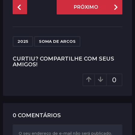
P
PRÓXIMO
o
s
t
P
,
a
2025
SOMA DE ARCOS
g
i
CURTIU? COMPARTILHE COM SEUS
AMIGOS!
n
a
0
t
i
o
n
0 COMENTÁRIOS
O seu endereço de e-mail não será publicado.