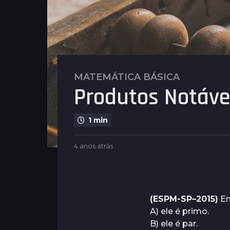
MATEMÁTICA BÁSICA
4
Produtos Notávei
a
n
o
1 min
s
a
b
4 anos atrás
4
t
y
a
r
P
n
l
á
o
e
s
s
n
a
(ESPM-SP–2015)
Em
4
u
t
A) ele é primo.
a
s
r
B) ele é par.
á
n