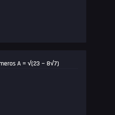
meros A = √(23 − 8√7)