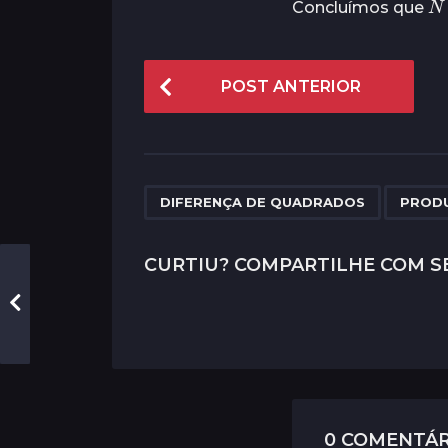
Concluímos que
P
POST ANTERIOR
o
s
t
P
,
DIFERENÇA DE QUADRADOS
PRODU
a
g
CURTIU? COMPARTILHE COM S
i
n
a
t
i
0 COMENTÁR