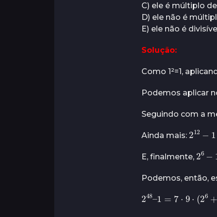
s
C) ele é múltiplo de
o
D) ele não é múltipl
s
E) ele não é divisíve
a
t
Solução:
r
á
Como 1²=1, aplican
s
Podemos aplicar 
Seguindo com a m
2
12
Ainda mais:
2
E, finalmente,
Podemos, então, es
2
48
–
1
=
7
⋅
9
⋅
(
2
6
+
N