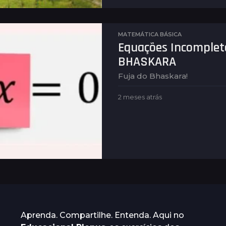
á
s
MATEMÁTICA BÁSICA
Equações Incomplet
BHASKARA
Fuja do Bhaskara!
2 meses atrás
2
m
e
s
e
s
a
t
r
á
s
Aprenda. Compartilhe. Entenda. Aqui no