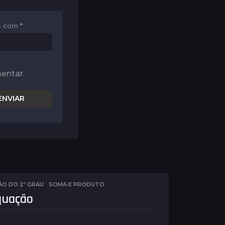
os com
*
entar.
O DO 2º GRAU
,
SOMA E PRODUTO
quação