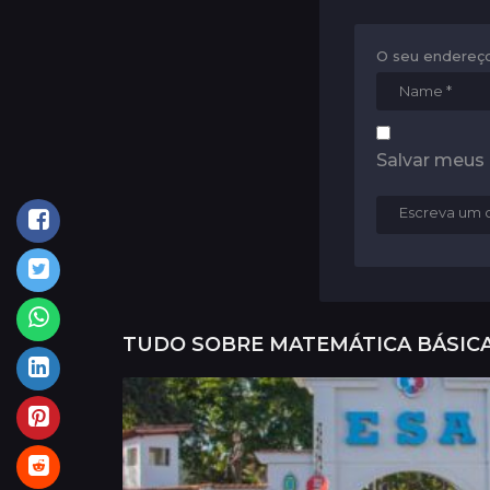
o
n
O seu endereço
Salvar meus
TUDO SOBRE
MATEMÁTICA BÁSIC