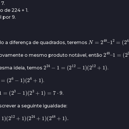
 7.
o de 224 + 1.
l por 9.
N
=
2
48
–
1
2
=
(
2
do a diferença de quadrados, teremos
2
48
–
1
=
(
2
novamente o mesmo produto notável, então
2
24
−
1
=
(
2
12
−
1
)
(
2
12
+
1
)
esma ideia, temos
.
−
1
=
(
2
6
−
1
)
(
2
6
+
1
)
.
6
−
1
=
(
2
3
−
1
)
(
2
3
+
1
)
=
7
⋅
9
.
crever a seguinte igualdade:
1
)
(
2
12
+
1
)
(
2
24
+
1
)
(
2
48
+
1
)
.