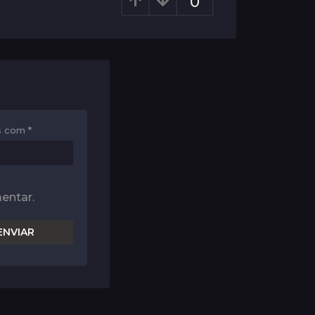
0
os com
*
entar.