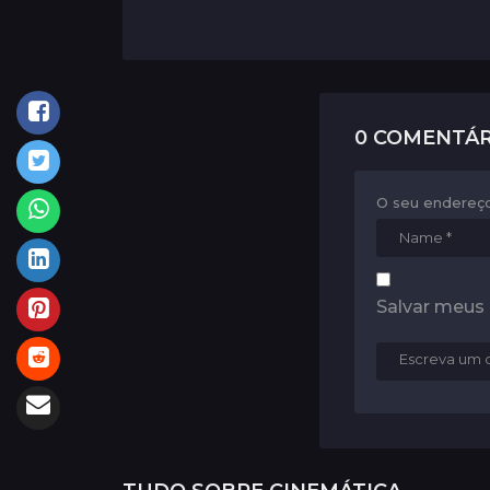
n
a
t
i
0 COMENTÁR
o
n
O seu endereço
Salvar meus