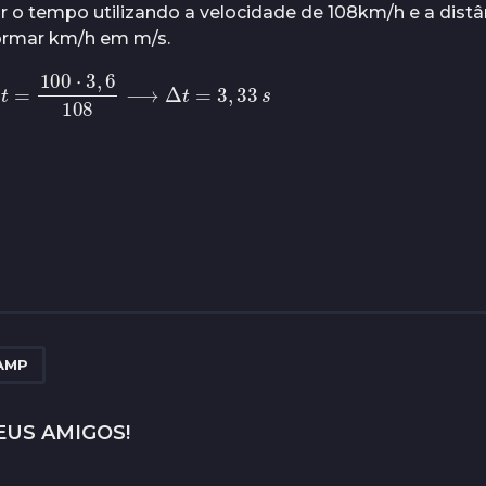
r o tempo utilizando a velocidade de 108km/h e a dist
ormar km/h em m/s.
⟶
Δ
t
=
100
⋅
3
,
6
108
⟶
Δ
t
=
3
,
33
s
AMP
EUS AMIGOS!