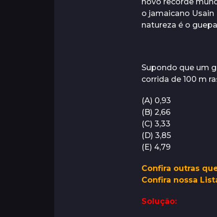
novo recorde mundi
s
o jamaicano Usain 
natureza é o guepar
Supondo que um gu
corrida de 100 m r
(A) 0,93
(B) 2,66
(C) 3,33
(D) 3,85
(E) 4,79
Confira outras qu
Confira nossa Lis
Solução: