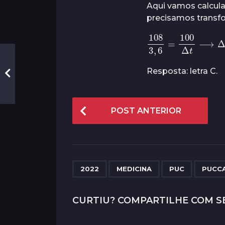
Aqui vamos calcula
precisamos transf
108
3
,
6
=
100
Δ
t
Resposta: letra C.
P
POST ANTERIOR
o
s
t
P
,
,
,
2022
MEDICINA
PUC
PUCC
a
g
CURTIU? COMPARTILHE COM S
i