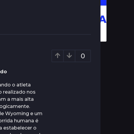
0
udo
ando o atleta
o realizado nos
am a mais alta
logicamente.
 de Wyoming e um
corrida humana é
a estabelecer o