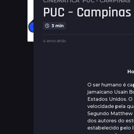
CINEMÁTICA
PUC - CAMPINAS
4
PUC – Campinas 
a
n
o
3 min
s
a
b
4 anos atrás
4
t
y
a
r
G
n
u
á
o
i
s
s
m
a
Ho
4
a
t
a
r
r
O ser humano é cap
ã
á
n
e
jamaicano Usain Bo
s
o
s
Estados Unidos. O 
s
velocidade pela q
a
Segundo Matthew B
t
dos autores do est
r
estabelecido pelo l
á