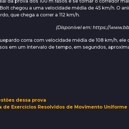
al da prova dos 100 m rasos e se tornar o corredor ma
Bolt chegou a uma velocidade média de 45 km/h. O ani
do, que chega a correr a 112 km/h.
(Disponível em: https://www.b
epardo corra com velocidade média de 108 km/h, ele 
asos em um intervalo de tempo, em segundos, aproxim
estões dessa prova
ta de Exercícios Resolvidos de Movimento Uniforme