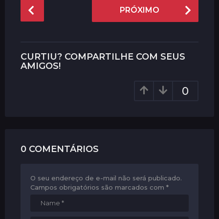
P
r
PRÓXIMO
o
á
s
s
t
P
CURTIU? COMPARTILHE COM SEUS
a
AMIGOS!
g
0
i
n
a
t
i
0 COMENTÁRIOS
o
n
O seu endereço de e-mail não será publicado.
Campos obrigatórios são marcados com
*