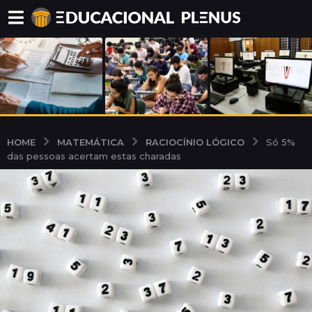
MATEMÁTICA
RACIOCÍNIO LÓGICO
HOME
Só 5%
das pessoas acertam estas charadas