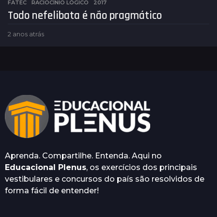
FATEC
,
RACIOCÍNIO LÓGICO
2017
Todo nefelibata é não pragmático
2 anos atrás
2
a
n
o
s
a
t
r
á
s
Aprenda. Compartilhe. Entenda. Aqui no
Educacional Plenus
, os exercícios dos principais
vestibulares e concursos do país são resolvidos de
forma fácil de entender!