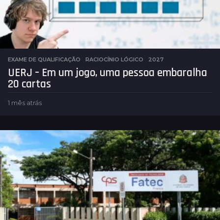
EXAME DE QUALIFICAÇÃO
,
RACIOCÍNIO LÓGICO
2027
UERJ – Em um jogo, uma pessoa embaralha
20 cartas
1 mês atrás
1
m
ê
s
a
t
r
á
s