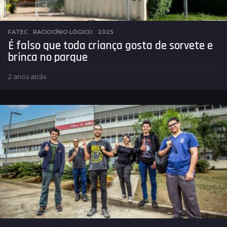
FATEC
,
RACIOCÍNIO LÓGICO
2025
É falso que toda criança gosta de sorvete e
brinca no parque
2 anos atrás
2
a
n
o
s
a
t
r
á
s