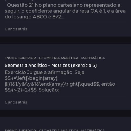
Questão 21 No plano cartesiano representado a
seguir, o coeficiente angular da reta OA é 1, e a área
do losango ABCO é 8√2...
6 anos atrás
6
a
n
o
s
a
ENSINO SUPERIOR
,
GEOMETRIA ANALÍTICA
,
MATEMÁTICA
t
Geometria Analítica – Matrizes (exercício 5)
r
Exercício Julgue a afirmação: Seja
á
$$𝐴=\left[\begin{array}
s
{ll}1&1/y&\\y&1&\end{array}\right]\quad$$, então
$$𝐴^{2}=2𝐴$$. Solução:
6 anos atrás
6
a
n
o
s
a
ENSINO SUPERIOR
,
GEOMETRIA ANALÍTICA
,
MATEMÁTICA