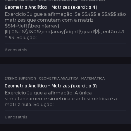
t
Geometria Analítica – Matrizes (exercício 4)
r
Exercício Julgue a afirmação: Se $$𝐴$$ e $$𝐵$$ são
á
matrizes que comutam com a matriz
s
$$M=\left[\begin{array}
{ll} 0&-1&\\1&0&\end{array}\right]\quad$$ , então 𝐴𝐵
= 𝐵𝐴. Solução:
6 anos atrás
6
a
n
o
s
a
ENSINO SUPERIOR
,
GEOMETRIA ANALÍTICA
,
MATEMÁTICA
t
Geometria Analítica – Matrizes (exercício 3)
r
Exercício Julgue a afirmação: A única
á
simultaneamente simétrica e anti-simétrica é a
s
matriz nula. Solução:
6 anos atrás
6
a
n