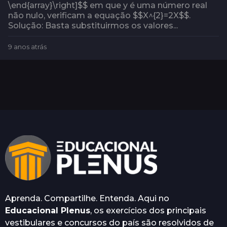
\end{array}\right]$$ em que y é uma número real
não nulo, verificam a equação $$X^{2}=2X$$.
Solução: Basta substituirmos os valores...
9 anos atrás
5
a
n
o
s
a
t
r
á
s
Aprenda. Compartilhe. Entenda. Aqui no
Educacional Plenus
, os exercícios dos principais
vestibulares e concursos do país são resolvidos de