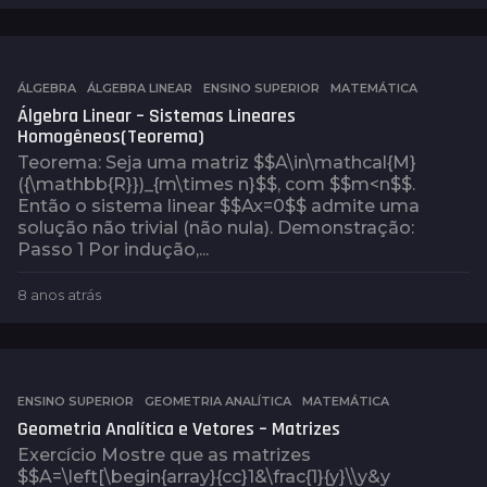
a
n
o
s
a
ÁLGEBRA
,
ÁLGEBRA LINEAR
,
ENSINO SUPERIOR
,
MATEMÁTICA
t
Álgebra Linear – Sistemas Lineares
r
Homogêneos(Teorema)
á
Teorema: Seja uma matriz $$A\in\mathcal{M}
s
({\mathbb{R}})_{m\times n}$$, com $$m<n$$.
Então o sistema linear $$Ax=0$$ admite uma
solução não trivial (não nula). Demonstração:
Passo 1 Por indução,...
8 anos atrás
8
a
n
o
s
a
ENSINO SUPERIOR
,
GEOMETRIA ANALÍTICA
,
MATEMÁTICA
t
Geometria Analítica e Vetores – Matrizes
r
Exercício Mostre que as matrizes
á
$$A=\left[\begin{array}{cc}1&\frac{1}{y}\\y&y
s