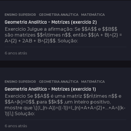
o
s
a
ENSINO SUPERIOR
,
GEOMETRIA ANALÍTICA
,
MATEMÁTICA
t
Geometria Analítica – Matrizes (exercício 2)
r
Exercício Julgue a afirmação: Se $$A$$ e $$B$$
á
são matrizes $$n\times n$$, então $$(A + B)^{2} =
s
A^{2} + 2AB + B^{2}$$. Solução:
6 anos atrás
6
a
n
o
s
a
ENSINO SUPERIOR
,
GEOMETRIA ANALÍTICA
,
MATEMÁTICA
t
Geometria Analítica – Matrizes (exercício 1)
r
Exercício Se $$A$$ é uma matriz $$n\times n$$ e
á
$$A^{k}=0$$, para $$k$$ ,um inteiro positivo,
s
mostre que \[(I_{n-A})^{(-1)}=I_{n}+A+A^{2}+…+A^{(k-
1)}.\] Solução:
6 anos atrás
6