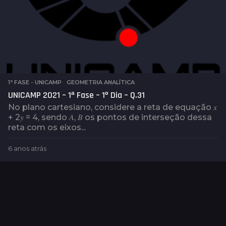
1ª FASE - UNICAMP
,
GEOMETRIA ANALÍTICA
UNICAMP 2021 – 1ª Fase – 1º Dia – Q.31
No plano cartesiano, considere a reta de equação 𝑥
+ 2𝑦 = 4, sendo 𝐴, 𝐵 os pontos de interseção dessa
reta com os eixos...
6 anos atrás
6
a
n
o
s
a
t
r
á