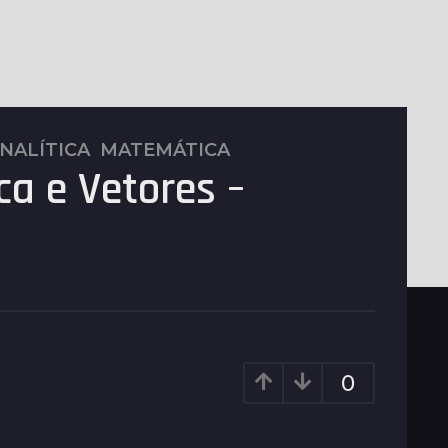
NALÍTICA
,
MATEMÁTICA
ca e Vetores –
0