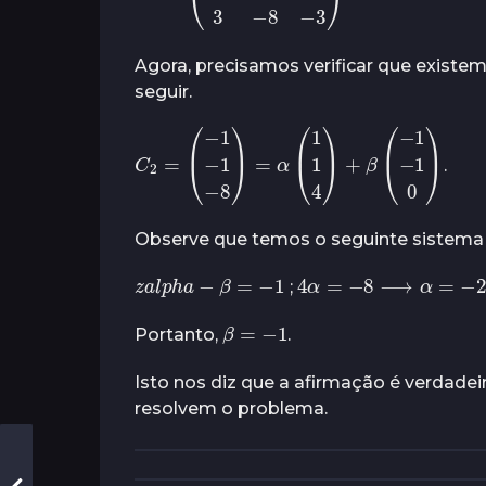
Agora, precisamos verificar que existem
seguir.
C
2
=
(
−
1
−
1
−
8
)
=
α
(
1
1
4
)
+
β
(
−
1
−
1
0
)
.
Observe que temos o seguinte sistema l
z
a
l
p
h
a
−
β
=
−
1
4
α
=
−
8
⟶
α
=
−
2
;
β
=
−
1
Portanto,
.
Isto nos diz que a afirmação é verdadei
resolvem o problema.