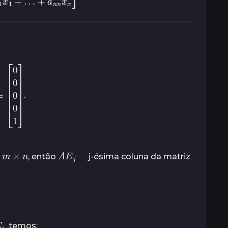
0
n
0
=
0
1
]
.
m
×
n
A
E
j
=
z
, então
j-ésima coluna da matriz
,temos: