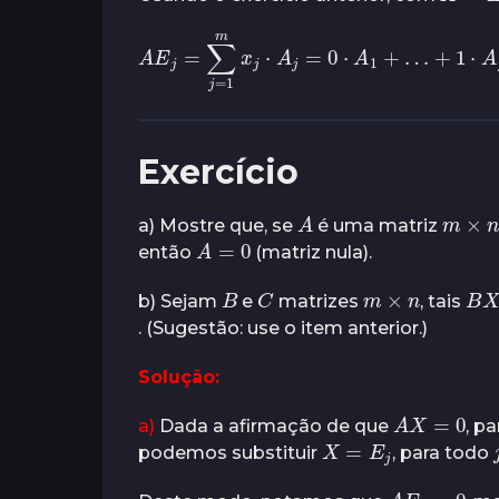
A
E
j
=
∑
j
=
1
m
x
j
⋅
A
j
=
0
⋅
A
1
+
…
+
1
⋅
A
j
Exercício
A
m
×
n
a) Mostre que, se
é uma matriz
A
=
0
então
(matriz nula).
B
C
m
×
n
B
b) Sejam
e
matrizes
, tais
. (Sugestão: use o item anterior.)
Solução:
A
X
=
0
a)
Dada a afirmação de que
, p
X
=
E
j
podemos substituir
, para todo
A
E
j
=
0