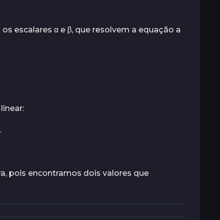
 os escalares α e β, que resolvem a equação a
inear:
.
ra, pois encontramos dois valores que