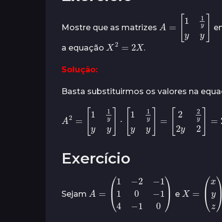
o
s
r
á
s
A
=
[
1
1
y
y
y
]
Mostre que as matrizes
em
s
a
X
2
=
2
X
t
a equação
.
r
á
Solução:
s
Basta substituirmos os valores na equa
A
2
=
[
1
1
y
y
y
]
⋅
[
1
1
y
y
y
]
=
[
2
2
y
2
y
2
]
=
2
Exercício
(
1
−
2
−
1
1
A
0
=
−
1
4
−
1
0
)
X
=
(
x
y
z
)
Sejam
e
x
A
1
+
y
A
2
+
z
A
3
=
A
X