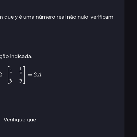
 que y é uma número real não nulo, verificam
ção indicada.
⋅
[
1
1
y
y
y
]
=
2
A
.
. Verifique que
A
j
A