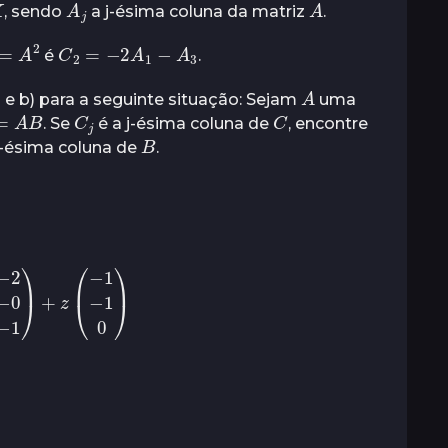
, sendo
a j-ésima coluna da matriz
.
=
A
2
C
2
=
−
2
A
1
−
A
3
é
.
A
a) e b) para a seguinte situação: Sejam
uma
=
A
B
C
j
C
. Se
é a j-ésima coluna de
, encontre
B
j-ésima coluna de
.
−
0
−
1
)
+
z
(
−
1
−
1
0
)