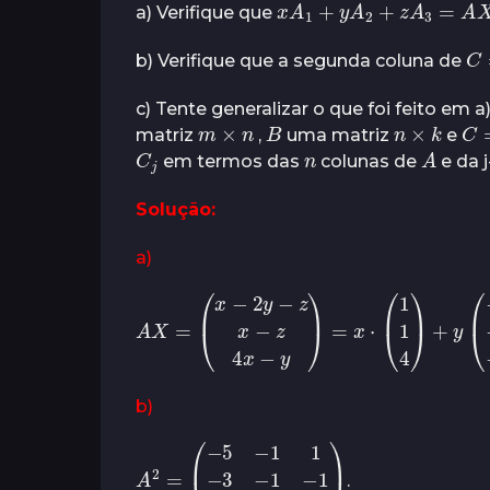
a) Verifique que
C
b) Verifique que a segunda coluna de
c) Tente generalizar o que foi feito em 
m
×
n
B
n
×
k
C
matriz
,
uma matriz
e
C
j
n
A
em termos das
colunas de
e da 
Solução:
a)
A
X
=
(
x
−
2
y
−
z
x
−
z
4
x
−
y
)
=
x
⋅
(
1
1
4
)
+
y
(
−
2
b)
(
−
5
−
1
1
−
3
A
−
2
1
−
=
1
3
−
8
−
3
)
.