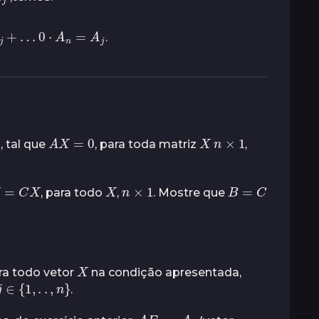
+
…
0
⋅
A
n
=
A
j
.
A
X
=
0
X
n
×
1
, tal que
, para toda matriz
,
X
=
C
X
X
n
×
1
B
=
C
, para todo
,
. Mostre que
X
ara todo vetor
na condição apresentada,
j
∈
{
1
,
.
.
,
n
}
.
A
E
j
=
A
j