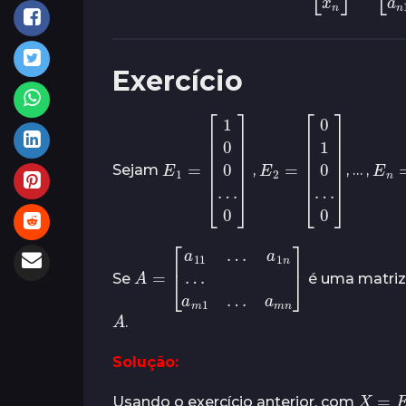
Exercício
E
1
=
[
0
1
]
0
0
…
E
2
=
0
[
0
]
1
0
…
[
0
E
Sejam
,
, … ,
A
=
[
a
11
…
a
m
a
1
n
n
]
…
a
m
1
…
Se
é uma matri
A
.
Solução:
X
=
E
j
Usando o exercício anterior, com