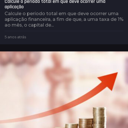
Calcule o período total em que deve ocorrer uma
aplicação
Calcule o período total em que deve ocorrer uma
aplicação financeira, a fim de que, a uma taxa de 1%
ao mês, o capital de...
5 anos atrás
2
a
n
o
s
a
t
r
á
s