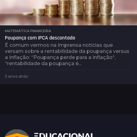
MATEMÁTICA FINANCEIRA
Poupança com IPCA descontado
É comum vermos na imprensa notícias que
versam sobre a rentabilidade da poupança versus
a inflação: “Poupança perde para a inflação“,
“rentabilidade da poupança é...
5 anos atrás
5
a
n
o
s
a
t
r
á
s