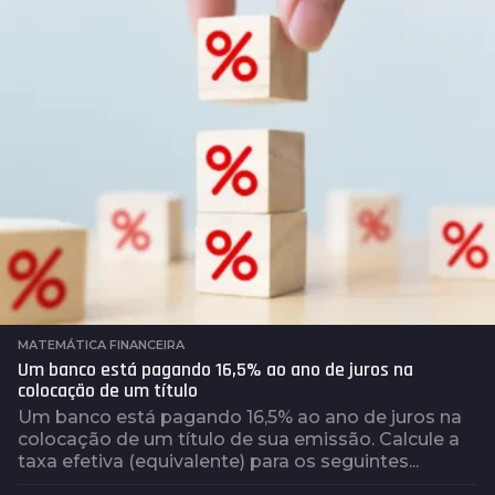
r
á
s
MATEMÁTICA FINANCEIRA
Um banco está pagando 16,5% ao ano de juros na
colocação de um título
Um banco está pagando 16,5% ao ano de juros na
colocação de um título de sua emissão. Calcule a
taxa efetiva (equivalente) para os seguintes...