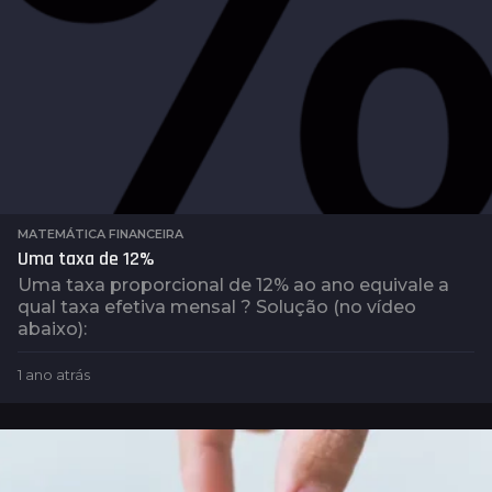
MATEMÁTICA FINANCEIRA
Uma taxa de 12%
Uma taxa proporcional de 12% ao ano equivale a
qual taxa efetiva mensal ? Solução (no vídeo
abaixo):
1 ano atrás
1
a
n
o
a
t