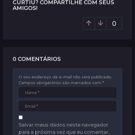
i
CURTIU? COMPARTILHE COM SEUS
AMIGOS!
n
a
0
t
i
o
n
0 COMENTÁRIOS
O seu endereço de e-mail não será publicado.
Campos obrigatórios são marcados com
*
Salvar meus dados neste navegador
para a próxima vez que eu comentar.