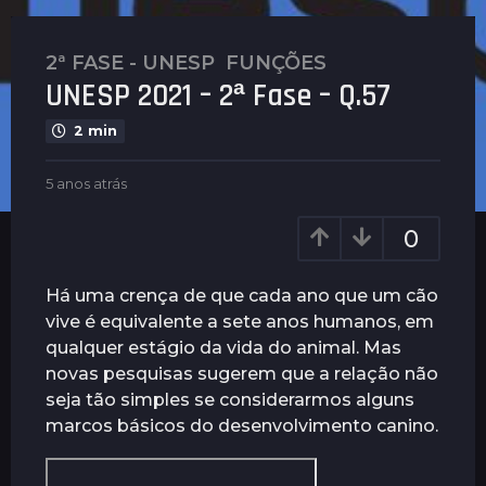
2ª FASE - UNESP
,
FUNÇÕES
5
UNESP 2021 – 2ª Fase – Q.57
a
n
2 min
o
s
b
5 anos atrás
4
a
y
a
t
P
n
0
l
r
o
e
s
á
n
a
Há uma crença de que cada ano que um cão
s
u
t
vive é equivalente a sete anos humanos, em
4
s
r
qualquer estágio da vida do animal. Mas
a
á
s
novas pesquisas sugerem que a relação não
n
seja tão simples se considerarmos alguns
o
marcos básicos do desenvolvimento canino.
s
a
t