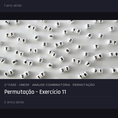
1 ano atrás
1
a
n
o
a
t
r
á
s
2ª FASE - UNESP
,
ANÁLISE COMBINATÓRIA
PERMUTAÇÃO
Permutação – Exercício 11
2 anos atrás
2
a
n
o