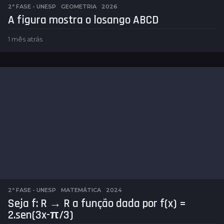
2ª FASE - UNESP
,
GEOMETRIA
2026
A figura mostra o losango ABCD
1 mês atrás
6
d
i
a
s
a
t
r
á
s
2ª FASE - UNESP
,
MATEMÁTICA
2024
Seja f: R → R a função dada por f(x) =
2.sen(3x-π/3)