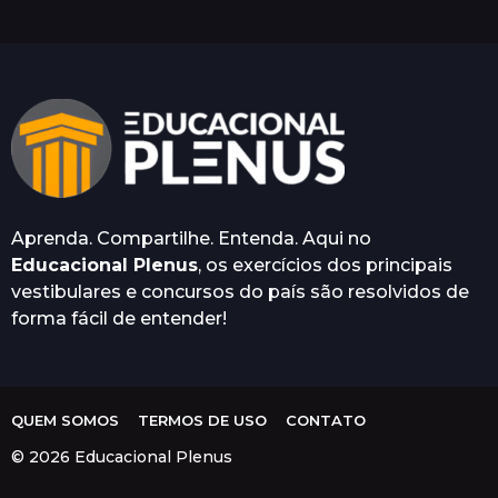
s
a
t
r
á
s
Aprenda. Compartilhe. Entenda. Aqui no
Educacional Plenus
, os exercícios dos principais
vestibulares e concursos do país são resolvidos de
forma fácil de entender!
QUEM SOMOS
TERMOS DE USO
CONTATO
© 2026 Educacional Plenus