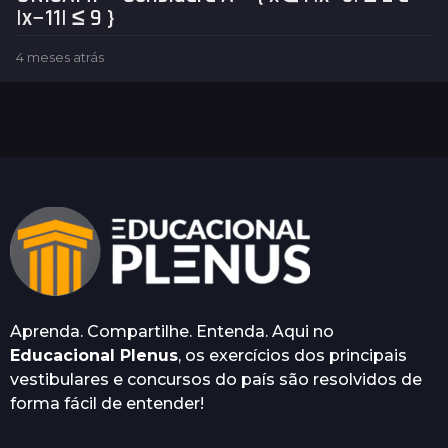
|x−11| ≤ 9 }
4 meses atrás
4
m
e
s
e
s
a
t
r
á
s
Aprenda. Compartilhe. Entenda. Aqui no
Educacional Plenus
, os exercícios dos principais
vestibulares e concursos do país são resolvidos de
forma fácil de entender!