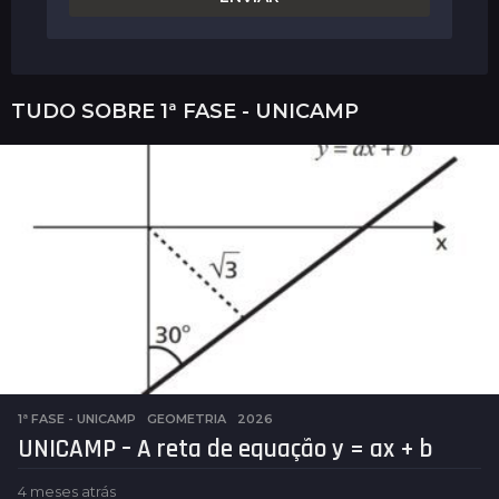
TUDO SOBRE
1ª FASE - UNICAMP
1ª FASE - UNICAMP
,
GEOMETRIA
2026
UNICAMP – A reta de equação y = ax + b
4 meses atrás
4