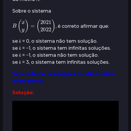
t
Sobre o sistema
r
á
(
2021
B
(
x
2022
y
)
=
)
, é correto afirmar que:
s
se 𝑘 = 0, o sistema não tem solução.
se 𝑘 = −1, o sistema tem infinitas soluções.
se 𝑘 = −1, o sistema não tem solução.
se 𝑘 = 3, o sistema tem infinitas soluções.
Veja todas as resoluções de Matemática
desta prova!
Solução: