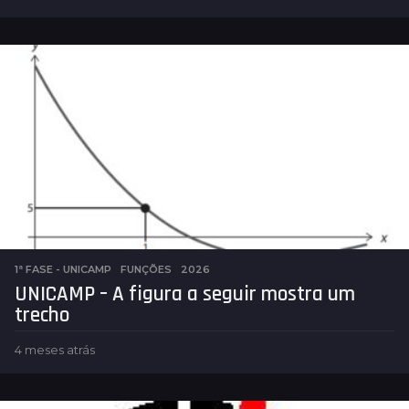
m
e
s
e
s
a
t
r
á
s
1ª FASE - UNICAMP
,
FUNÇÕES
2026
UNICAMP – A figura a seguir mostra um
trecho
4 meses atrás
4
m
e
s