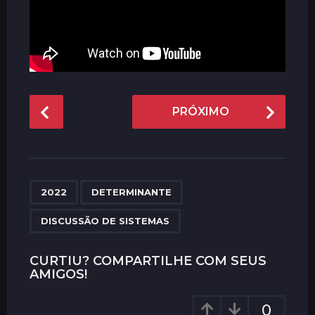
P
PRÓXIMO
o
s
t
P
,
,
a
2022
DETERMINANTE
g
DISCUSSÃO DE SISTEMAS
i
n
CURTIU? COMPARTILHE COM SEUS
a
AMIGOS!
t
i
0