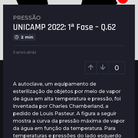
PRESSÃO
5
UNICAMP 2022: 1ª Fase – Q.62
a
n
2 min
o
s
b
5 anos atrás
5
a
y
a
t
G
n
0
u
r
o
i
s
á
m
a
A autoclave, um equipamento de
s
a
t
esterilização de objetos por meio de vapor
5
r
r
de água em alta temperatura e pressão, foi
ã
a
á
e
s
inventada por Charles Chamberland, a
n
s
pedido de Louis Pasteur. A figura a seguir
o
mostra a curva da pressão máxima de vapor
s
da água em função da temperatura. Para
a
temperaturas e pressões do lado esquerdo
t