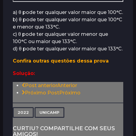
a) θ pode ter qualquer valor maior que 100°C.
b) θ pode ter qualquer valor maior que 100°C
e menor que 133°C.
c) θ pode ter qualquer valor menor que
100°C ou maior que 133°C.
d) θ pode ter qualquer valor maior que 133°C.
Confira outras questões dessa prova
Solução:
P
Post anterior
Anterior
o
Próximo Post
Próximo
s
t
,
2022
UNICAMP
P
a
CURTIU? COMPARTILHE COM SEUS
g
AMIGOS!