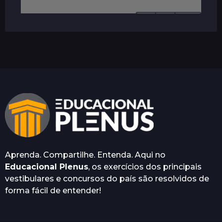
i
n
0
a
t
0 COMENTÁRIOS
i
o
n
O seu endereço de e-mail não será
publicado.
Campos obrigatórios são
marcados com
*
Aprenda. Compartilhe. Entenda. Aqui no
Salvar meus dados neste
Educacional Plenus
, os exercícios dos principais
navegador para a próxima vez
vestibulares e concursos do país são resolvidos de
que eu comentar.
forma fácil de entender!