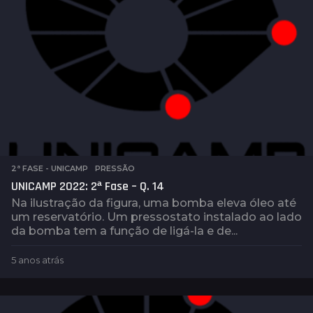
2ª FASE - UNICAMP
,
PRESSÃO
UNICAMP 2022: 2ª Fase – Q. 14
Na ilustração da figura, uma bomba eleva óleo até
um reservatório. Um pressostato instalado ao lado
da bomba tem a função de ligá-la e de...
5 anos atrás
5
a
n
o