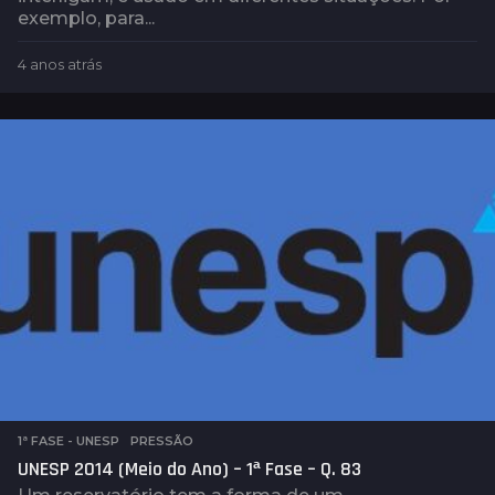
exemplo, para...
4 anos atrás
4
a
n
o
s
a
t
r
á
s
1ª FASE - UNESP
,
PRESSÃO
UNESP 2014 (Meio do Ano) – 1ª Fase – Q. 83