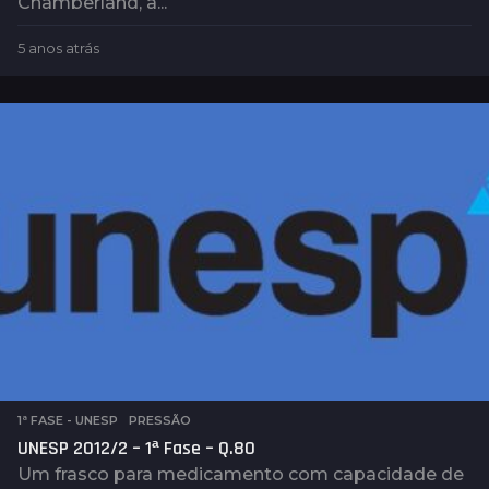
Chamberland, a...
5 anos atrás
5
a
n
o
s
a
t
r
á
s
1ª FASE - UNESP
,
PRESSÃO
UNESP 2012/2 – 1ª Fase – Q.80
Um frasco para medicamento com capacidade de