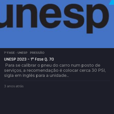
á
s
1ª FASE - UNESP
,
PRESSÃO
UNESP 2023 – 1º Fase Q. 70
Para se calibrar o pneu do carro num posto de
serviços, a recomendação é colocar cerca 30 PSI,
sigla em inglês para a unidade...
3 anos atrás
3
a
n
o
s
a