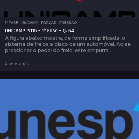
1ª FASE - UNICAMP
,
FORÇAS
,
PRESSÃO
UNICAMP 2015 – 1ª Fase – Q. 64
A figura abaixo mostra, de forma simplificada, o
sistema de freios a disco de um automóvel. Ao se
pressionar o pedal do freio, este empurra...
4 anos atrás
4
a
n
o
s
a
t
r
á
s