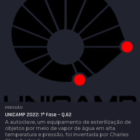
s
a
t
r
á
s
PRESSÃO
UNICAMP 2022: 1ª Fase – Q.62
A autoclave, um equipamento de esterilização de
objetos por meio de vapor de água em alta
temperatura e pressão, foi inventada por Charles