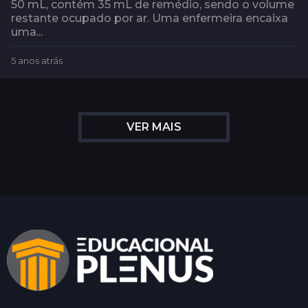
50 mL, contém 35 mL de remédio, sendo o volume
restante ocupado por ar. Uma enfermeira encaixa
uma...
5 anos atrás
5
a
n
o
s
VER MAIS
a
t
r
á
s