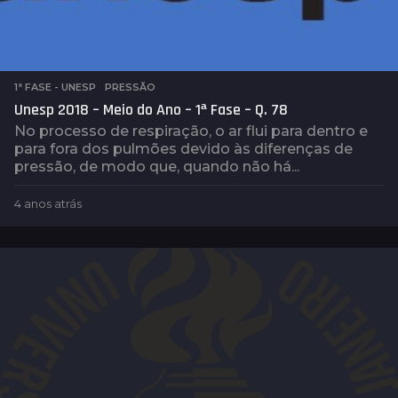
1ª FASE - UNESP
,
PRESSÃO
Unesp 2018 – Meio do Ano – 1ª Fase – Q. 78
No processo de respiração, o ar flui para dentro e
para fora dos pulmões devido às diferenças de
pressão, de modo que, quando não há...
4 anos atrás
4
a
n
o
s
a
t
r
á
s