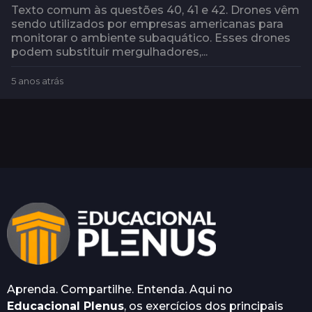
Texto comum às questões 40, 41 e 42. Drones vêm
sendo utilizados por empresas americanas para
monitorar o ambiente subaquático. Esses drones
podem substituir mergulhadores,...
5 anos atrás
5
a
n
o
s
a
t
r
á
s
Aprenda. Compartilhe. Entenda. Aqui no
Educacional Plenus
, os exercícios dos principais