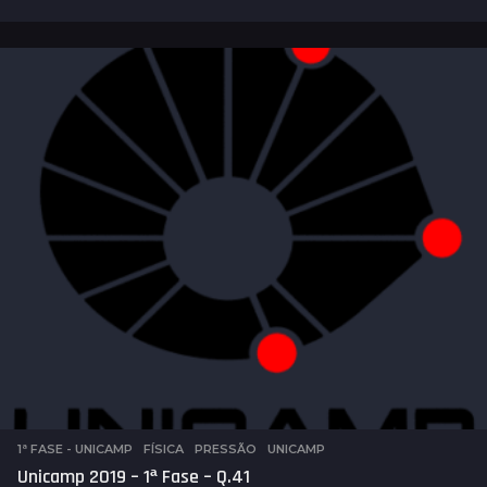
a
n
o
s
a
t
r
á
s
1ª FASE - UNICAMP
,
FÍSICA
,
PRESSÃO
,
UNICAMP
Unicamp 2019 – 1ª Fase – Q.41