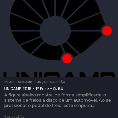
1ª FASE - UNICAMP
,
FORÇAS
,
PRESSÃO
UNICAMP 2015 – 1ª Fase – Q. 64
A figura abaixo mostra, de forma simplificada, o
sistema de freios a disco de um automóvel. Ao se
pressionar o pedal do freio, este empurra...
4 anos atrás
4