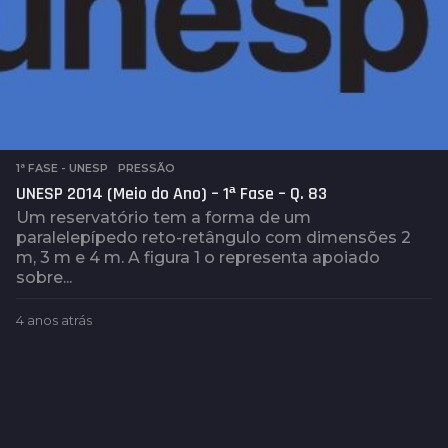
1ª FASE - UNESP
,
PRESSÃO
UNESP 2014 (Meio do Ano) – 1ª Fase – Q. 83
Um reservatório tem a forma de um
paralelepípedo reto-retângulo com dimensões 2
m, 3 m e 4 m. A figura 1 o representa apoiado
sobre...
4 anos atrás
4
a
n
o
s
a
t