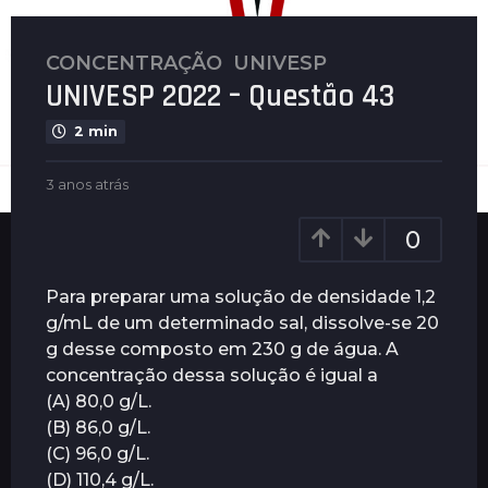
CONCENTRAÇÃO
,
UNIVESP
3
UNIVESP 2022 – Questão 43
a
n
2 min
o
s
b
3 anos atrás
3
a
y
a
t
G
n
0
u
r
o
i
s
á
m
a
Para preparar uma solução de densidade 1,2
s
a
t
g/mL de um determinado sal, dissolve-se 20
3
r
r
g desse composto em 230 g de água. A
ã
a
á
e
s
concentração dessa solução é igual a
n
s
(A) 80,0 g/L.
o
(B) 86,0 g/L.
s
(C) 96,0 g/L.
a
(D) 110,4 g/L.
t