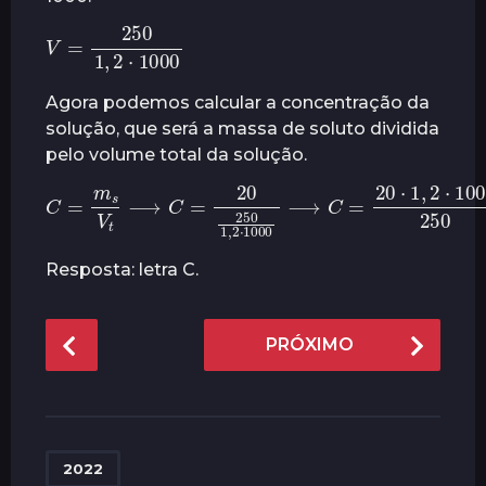
V
=
250
1000
1
,
2
⋅
Agora podemos calcular a concentração da
solução, que será a massa de soluto dividida
pelo volume total da solução.
C
=
m
s
V
t
⟶
C
=
20
250
1
,
2
⋅
1000
g
⟶
/
L
C
=
20
⋅
1
,
2
⋅
1
Resposta: letra C.
P
PRÓXIMO
o
s
t
P
a
2022