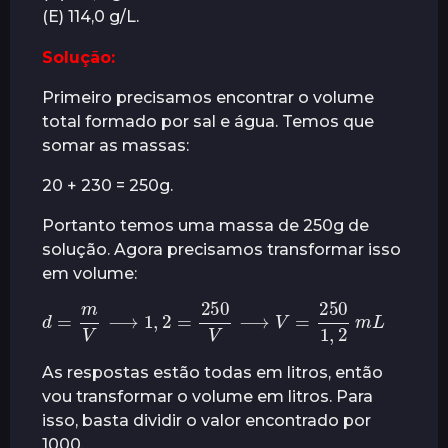
(E) 114,0 g/L.
r
á
Solução:
s
Primeiro precisamos encontrar o volume
total formado por sal e água. Temos que
somar as massas:
20 + 230 = 250g.
Portanto temos uma massa de 250g de
solução. Agora precisamos transformar isso
em volume:
d
=
m
V
⟶
1
,
2
=
250
V
⟶
V
=
250
1
,
2
m
L
As respostas estão todas em litros, então
vou transformar o volume em litros. Para
isso, basta dividir o valor encontrado por
1000.