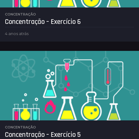
CONCENTRAÇÃO
Concentração – Exercício 6
4 anos atrás
4
a
n
o
s
a
t
r
á
s
CONCENTRAÇÃO
Concentração – Exercício 5