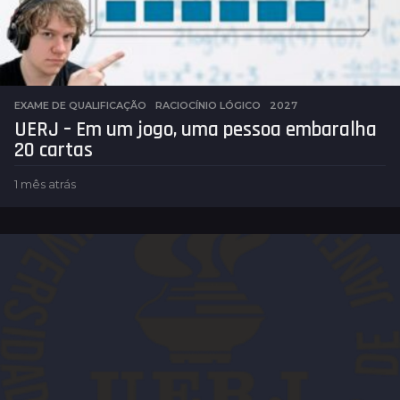
EXAME DE QUALIFICAÇÃO
,
RACIOCÍNIO LÓGICO
2027
UERJ – Em um jogo, uma pessoa embaralha
20 cartas
1 mês atrás
1
m
ê
s
a
t
r
á
s