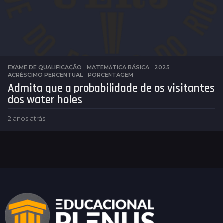
EXAME DE QUALIFICAÇÃO
,
MATEMÁTICA BÁSICA
2025
,
ACRÉSCIMO PERCENTUAL
,
PORCENTAGEM
Admita que a probabilidade de os visitantes
dos water holes
2 anos atrás
2
a
n
o
s
a
t
r
á
s