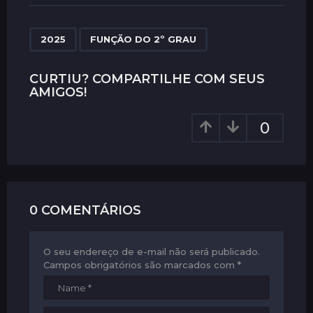
t
P
,
a
2025
FUNÇÃO DO 2º GRAU
g
i
CURTIU? COMPARTILHE COM SEUS
AMIGOS!
n
a
0
t
i
o
n
0 COMENTÁRIOS
O seu endereço de e-mail não será publicado.
Campos obrigatórios são marcados com
*