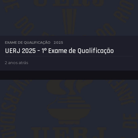
EXAME DE QUALIFICAÇÃO
2025
UERJ 2025 – 1º Exame de Qualificação
2 anos atrás
2
a
n
o
s
a
t
r
á
s