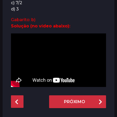
c) 7/2
d) 3
Gabarito: b)
Solução (no vídeo abaixo):
P
PRÓXIMO
o
s