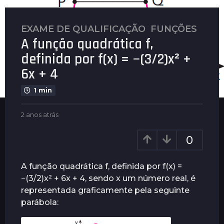
EXAME DE QUALIFICAÇÃO
,
FUNÇÕES
2
A função quadrática f,
a
n
definida por f(x) = −(3/2)x² +
o
6x + 4
s
a
1 min
t
r
b
2 anos atrás
2
y
a
á
P
n
s
0
l
o
2
e
s
a
n
a
A função quadrática f, definida por f(x) =
u
t
n
−(3/2)x² + 6x + 4, sendo x um número real, é
s
r
o
representada graficamente pela seguinte
á
s
s
parábola:
a
t