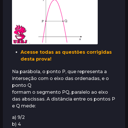
r
á
s
Acesse todas as questões corrigidas
desta prova!
Na parábola, o ponto P, que representa a
interseção com o eixo das ordenadas, e o
ponto Q
formam o segmento PQ, paralelo ao eixo
das abscissas. A distância entre os pontos P
e Q mede:
a) 9/2
b) 4