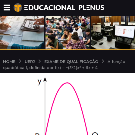
UERJ
EXAME DE QUALIFICAÇÃO
HOME
A função
quadrática f, definida por f(x) = −(3/2)x² + 6x + 4