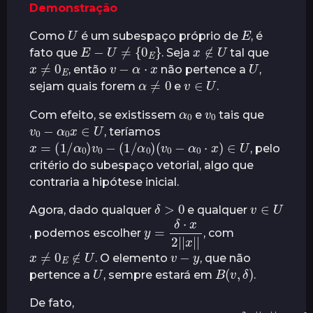
Demonstração
t
U
E
r
Como
é um subespaço próprio de
, é
E
−
U
≠
{
0
E
}
x
∉
U
á
fato que
. Seja
tal que
x
≠
0
E
v
−
α
⋅
x
U
s
, então
não pertence a
,
α
≠
0
v
∈
U
sejam quais forem
e
.
0
α
0
v
Com efeito, se existissem
e
tais que
v
0
−
α
0
x
∈
U
, teríamos
x
=
(
1
/
α
0
)
v
0
−
(
1
/
α
0
)
(
v
0
−
α
0
⋅
x
)
∈
U
, pelo
critério do subespaço vetorial, algo que
contraria a hipótese inicial.
δ
>
0
v
∈
U
Agora, dado qualquer
e qualquer
y
=
δ
⋅
|
x
|
2
|
|
x
, podemos escolher
, com
x
≠
0
E
∉
U
v
−
y
. O elemento
, que não
U
B
(
v
,
δ
)
pertence a
, sempre estará em
.
De fato,