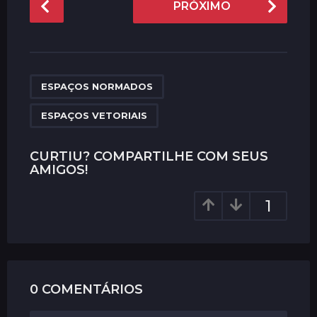
PRÓXIMO
o
s
t
P
,
a
ESPAÇOS NORMADOS
g
ESPAÇOS VETORIAIS
i
n
CURTIU? COMPARTILHE COM SEUS
a
AMIGOS!
t
i
1
o
n
0 COMENTÁRIOS