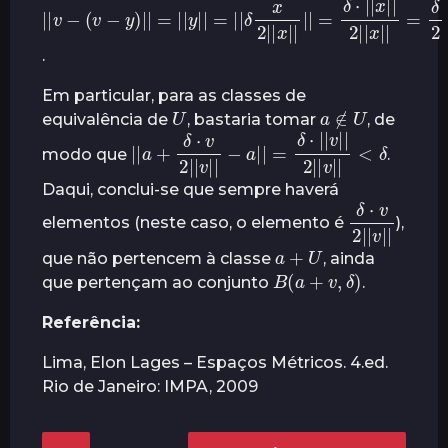
|
|
v
−
(
v
−
y
)
|
|
=
|
|
y
|
|
=
|
|
δ
x
2
|
|
x
|
|
|
|
=
δ
⋅
|
|
x
|
|
2
|
|
x
|
|
=
δ
2
<
δ
.
Em particular, para as classes de
U
a
∉
U
equivalência de
, bastaria tomar
, de
−
a
|
|
|
|
=
a
δ
+
⋅
|
δ
|
⋅
v
v
|
2
|
2
|
|
|
v
|
v
|
|
|
|
<
δ
modo que
.
Daqui, conclui-se que sempre haverá
δ
|
⋅
v
v
|
2
|
|
elementos (neste caso, o elemento é
),
a
+
U
que não pertencem à classe
, ainda
B
(
a
+
v
,
δ
)
que pertençam ao conjunto
.
Referência:
Lima, Elon Lages – Espaços Métricos. 4.ed.
Rio de Janeiro: IMPA, 2009
P