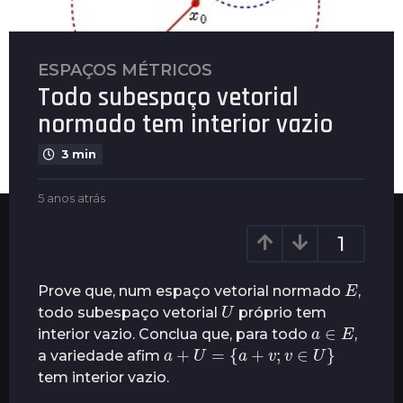
ESPAÇOS MÉTRICOS
5
Todo subespaço vetorial
a
n
normado tem interior vazio
o
3 min
s
a
b
5 anos atrás
2
t
y
a
r
P
n
1
á
l
o
s
e
s
E
n
a
2
Prove que, num espaço vetorial normado
,
U
u
t
a
todo subespaço vetorial
próprio tem
s
r
a
∈
E
n
interior vazio. Conclua que, para todo
,
á
a
+
U
=
{
a
+
v
;
v
∈
U
}
o
s
a variedade afim
s
tem interior vazio.
a