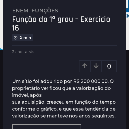
ENEM
,
FUNÇÕES
3
Função do 1º grau – Exercício
a
n
16
o
2 min
s
a
b
3 anos atrás
3
t
y
a
r
P
n
0
á
l
o
s
e
s
n
a
3
Um sítio foi adquirido por R$ 200 000,00. O
u
t
a
proprietário verificou que a valorização do
s
r
n
imóvel, após
á
o
s
sua aquisição, cresceu em função do tempo
s
conforme o gráfico, e que essa tendência de
a
valorização se manteve nos anos seguintes.
t
r