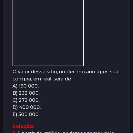
á
s
O valor desse sítio, no décimo ano após sua
compra, em real, será de
A) 190 000.
B) 232 000.
C) 272 000.
D) 400 000.
E) 500 000.
Solução: