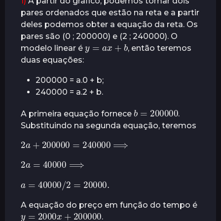
1)
A partir do gráfico, podemos tomar dois
pares ordenados que estão na reta e a partir
deles podemos obter a equação da reta. Os
pares são (0 ; 200000) e (2 ; 240000). O
y
=
a
x
+
b
modelo linear é
, então teremos
duas equações:
200000 = a.0 + b;
240000 = a.2 + b.
b
=
200000
A primeira equação fornece
.
Substituindo na segunda equação, teremos
2
a
+
200000
⟹
=
240000
2
a
=
40000
⟹
a
=
40000
20000.
/
2
=
A equação do preço em função do tempo é
y
=
2000
x
200000
+
.