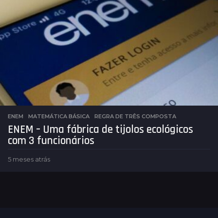
e
s
a
t
r
á
s
ENEM
,
MATEMÁTICA BÁSICA
REGRA DE TRÊS COMPOSTA
ENEM – Uma fábrica de tijolos ecológicos
com 3 funcionários
5 meses atrás
5
m
e
s
e
s
a