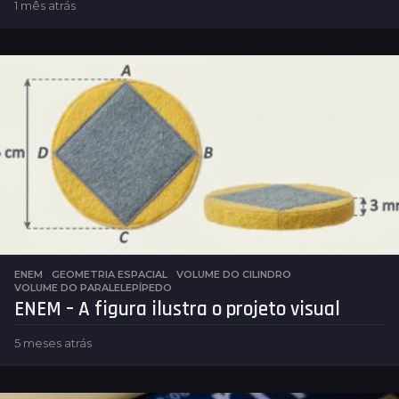
1 mês atrás
1
m
ê
s
a
t
r
á
s
ENEM
,
GEOMETRIA ESPACIAL
VOLUME DO CILINDRO
,
VOLUME DO PARALELEPÍPEDO
ENEM – A figura ilustra o projeto visual
5 meses atrás
5
m
e
s