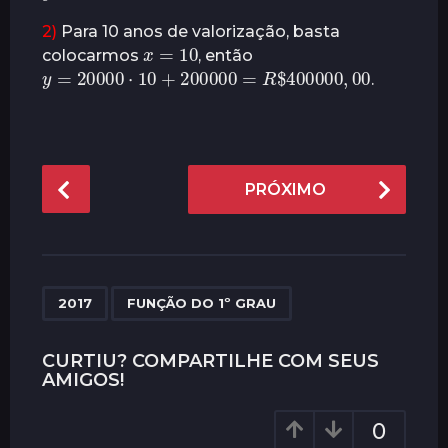
2)
Para 10 anos de valorização, basta
x
=
10
colocarmos
, então
y
=
20000
⋅
10
+
200000
00
=
R
$
400000
,
.
P
PRÓXIMO
o
s
t
P
,
a
2017
FUNÇÃO DO 1º GRAU
g
i
CURTIU? COMPARTILHE COM SEUS
AMIGOS!
n
a
0
t