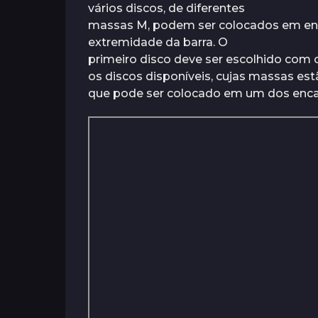
e
s
vários discos, de diferentes
o
s
massas M, podem ser colocados em enca
s
extremidade da barra. O
a
primeiro disco deve ser escolhido com c
t
os discos disponíveis, cujas massas es
r
que pode ser colocado em um dos encaix
á
s