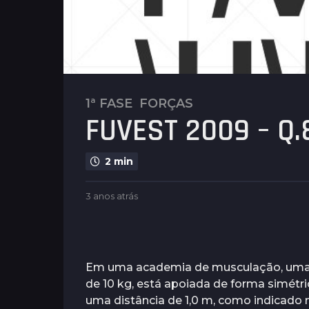
1ª FASE
,
FORÇAS
3
FUVEST 2009 – Q.8
a
n
o
2 min
s
a
b
3 anos atrás
3
t
y
a
r
G
n
u
á
o
i
s
s
m
a
Em uma academia de musculação, uma 
3
a
t
de 10 kg, está apoiada de forma simétri
a
r
r
uma distância de 1,0 m, como indicado na
ã
á
n