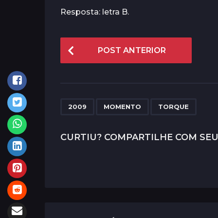
Resposta: letra B.
P
POST ANTERIOR
o
s
t
P
,
,
2009
MOMENTO
TORQUE
a
g
CURTIU? COMPARTILHE COM SEU
i
n
a
t
i