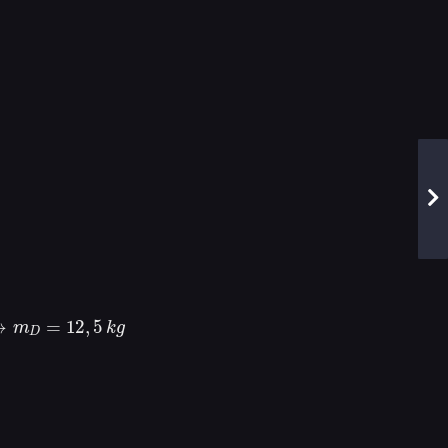
m
D
=
12
,
5
k
g