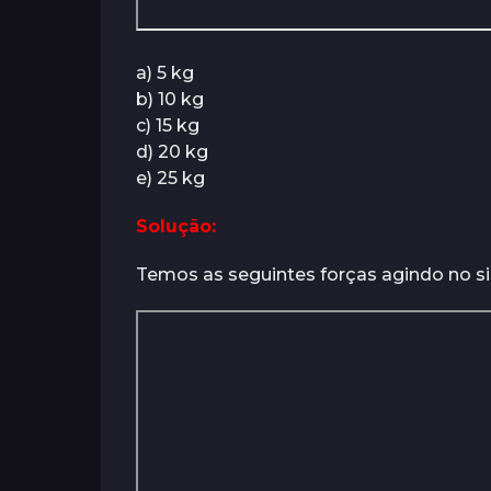
a) 5 kg
b) 10 kg
c) 15 kg
d) 20 kg
e) 25 kg
Solução:
Temos as seguintes forças agindo no s