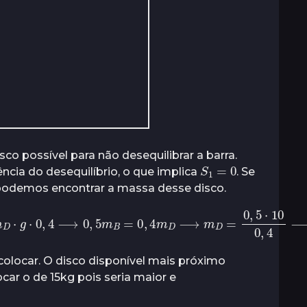
o possível para não desequilibrar a barra.
S
1
=
0
ência do desequilíbrio, o que implica
. Se
 podemos encontrar a massa desse disco.
D
⋅
g
⋅
0
,
4
⟶
0
,
5
m
B
=
0
,
4
m
D
⟶
m
D
=
0
,
5
⋅
10
0
,
4
⟶
locar. O disco disponível mais próximo
ar o de 15kg pois seria maior e