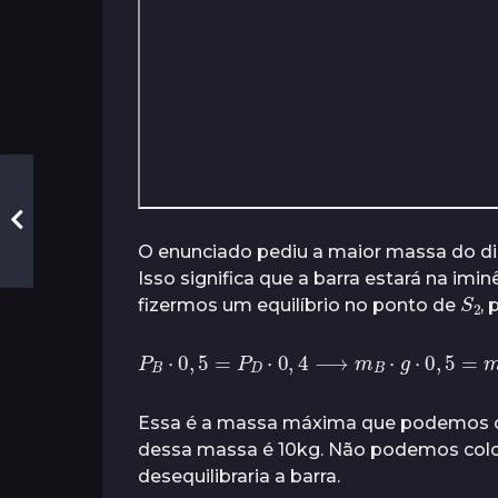
O enunciado pediu a maior massa do disc
Isso significa que a barra estará na imin
S
2
fizermos um equilíbrio no ponto de
,
P
B
⋅
0
,
5
=
P
D
⋅
0
,
4
⟶
m
B
⋅
g
⋅
0
,
5
=
m
Essa é a massa máxima que podemos co
dessa massa é 10kg. Não podemos coloc
desequilibraria a barra.