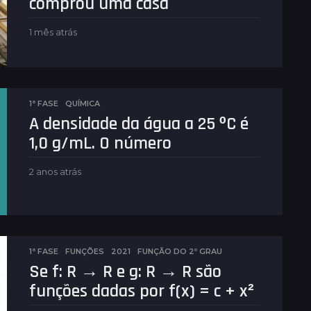
comprou uma casa
1 mês atrás
1
m
ê
s
a
t
1ª FASE
,
QUÍMICA
r
A densidade da água a 25 ºC é
á
s
1,0 g/mL. O número
2 anos atrás
2
a
n
o
s
a
t
1ª FASE
,
FUNÇÕES
2021
,
FUNÇÃO DO 2º GRAU
r
Se f: R → R e g: R → R são
á
funções dadas por f(x) = c + x²
s