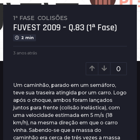
1ª FASE
,
COLISÕES
3
FUVEST 2009 – Q.83 (1ª Fase)
a
n
2 min
o
s
b
3 anos atrás
3
a
y
a
t
G
n
0
u
r
o
i
s
á
m
a
Um caminhão, parado em um semáforo,
s
a
t
teve sua traseira atingida por um carro. Logo
3
r
r
após o choque, ambos foram lançados
ã
a
á
e
s
juntos para frente (colisão inelástica), com
n
s
uma velocidade estimada em 5 m/s (18
o
km/h), na mesma direção em que o carro
s
vinha. Sabendo-se que a massa do
a
caminhão era cerca de três vezes a massa
t