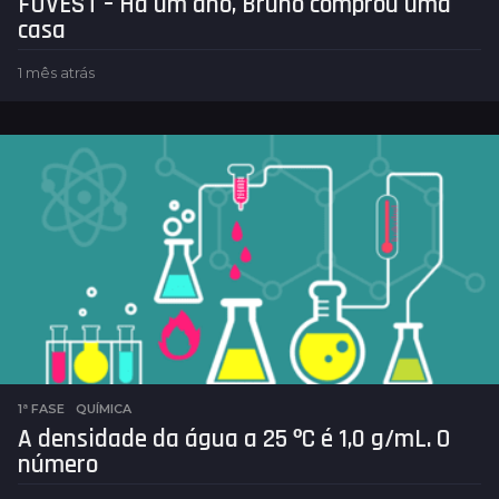
FUVEST – Há um ano, Bruno comprou uma
casa
1 mês atrás
1
m
ê
s
a
t
r
á
s
1ª FASE
,
QUÍMICA
A densidade da água a 25 ºC é 1,0 g/mL. O
número