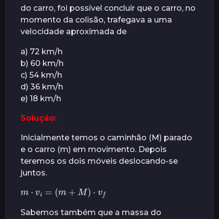
do carro, foi possível concluir que o carro, no
r
momento da colisão, trafegava a uma
á
velocidade aproximada de
s
a) 72 km/h
b) 60 km/h
c) 54 km/h
d) 36 km/h
e) 18 km/h
Solução:
Inicialmente temos o caminhão (M) parado
e o carro (m) em movimento. Depois
teremos os dois móveis deslocando-se
juntos.
m
⋅
v
i
=
(
m
+
M
)
⋅
v
f
Sabemos também que a massa do