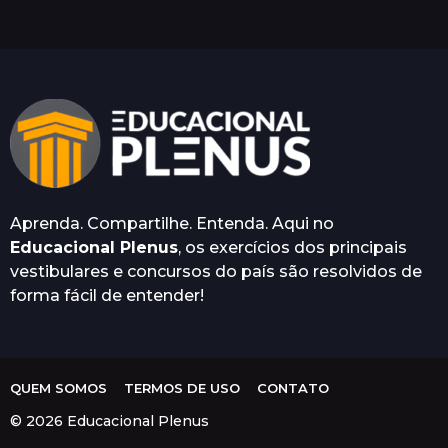
o
s
a
t
r
á
s
Aprenda. Compartilhe. Entenda. Aqui no
Educacional Plenus
, os exercícios dos principais
vestibulares e concursos do país são resolvidos de
forma fácil de entender!
QUEM SOMOS
TERMOS DE USO
CONTATO
© 2026 Educacional Plenus