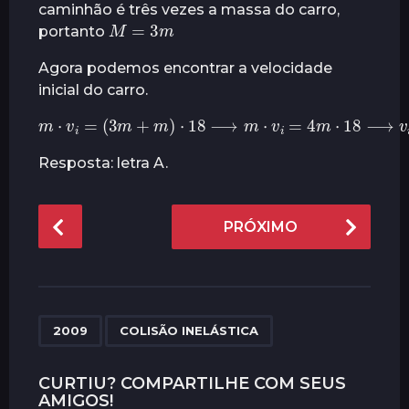
caminhão é três vezes a massa do carro,
M
=
3
m
portanto
Agora podemos encontrar a velocidade
inicial do carro.
m
⋅
v
i
=
(
3
m
+
m
)
⋅
18
⟶
m
⋅
v
i
=
4
m
⋅
18
⟶
v
i
=
7
Resposta: letra A.
P
PRÓXIMO
o
s
t
P
,
a
2009
COLISÃO INELÁSTICA
g
i
CURTIU? COMPARTILHE COM SEUS
AMIGOS!
n