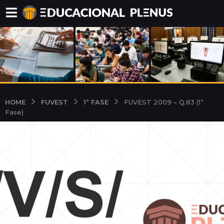
FUVEST
1ª FASE
HOME
FUVEST 2009 – Q.83 (1ª
Fase)