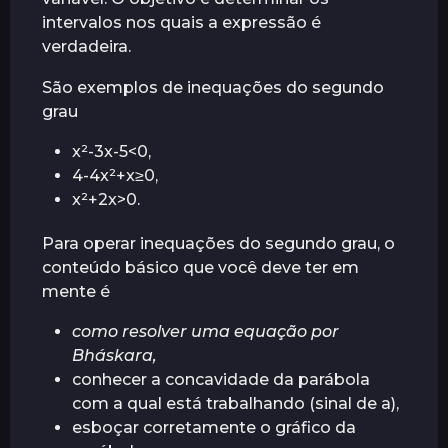
r
intervalos nos quais a expressão é
á
verdadeira.
s
São exemplos de inequações do segundo
grau
x²-3x-5<0,
4-4x²+x≥0,
x²+2x>0.
Para operar inequações do segundo grau, o
conteúdo básico que você deve ter em
mente é
como resolver uma equação por
Bháskara,
conhecer a concavidade da parábola
com a qual está trabalhando (sinal de a),
esboçar corretamente o gráfico da