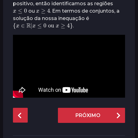
positivo, então identificamos as regiões
x
≤
0
x
≥
4
ou
. Em termos de conjuntos, a
solução da nossa inequação é
{
x
∈
R
|
x
≤
0
ou
x
≥
4
}
.
P
PRÓXIMO
o
s
t