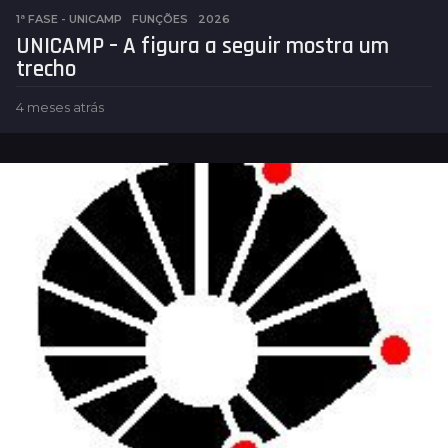
1ª FASE - UNICAMP
,
FUNÇÕES
2026
UNICAMP – A figura a seguir mostra um
trecho
4 meses atrás
4
m
e
s
e
s
a
t
r
á
s