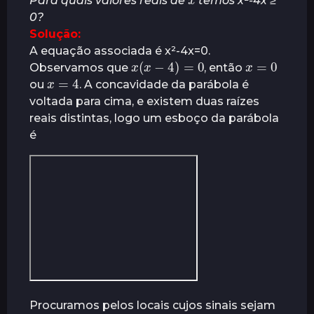
Para quais valores reais de
temos x²-4x ≥
0?
Solução:
A equação associada é x²-4x=0.
x
(
x
−
4
)
=
0
x
=
0
Observamos que
, então
x
=
4
ou
. A concavidade da parábola é
voltada para cima, e existem duas raízes
reais distintas, logo um esboço da parábola
é
Procuramos pelos locais cujos sinais sejam