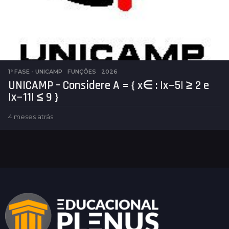
1ª FASE - UNICAMP
,
FUNÇÕES
2026
UNICAMP – Considere A = { x∈ : |x−5| ≥ 2 e
|x−11| ≤ 9 }
4 meses atrás
4
m
e
s
e
s
a
t
r
á
s