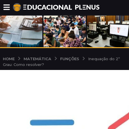
MATEMÁTICA
FUNÇÕES
HOME
Inequação do 2º
Grau: Como resolver?