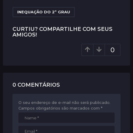
P
a
INEQUAÇÃO DO 2º GRAU
g
i
CURTIU? COMPARTILHE COM SEUS
AMIGOS!
n
a
0
t
i
o
n
0 COMENTÁRIOS
O seu endereço de e-mail não será publicado.
Campos obrigatórios são marcados com
*