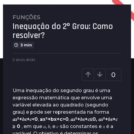
FUNÇÕES
2
Inequação do 2º Grau: Como
a
n
resolver?
o
3 min
s
a
b
2 anos atrás
2
t
y
a
r
P
n
0
á
l
o
s
e
s
n
a
2
Uma inequação do segundo grau é uma
u
t
a
expressão matemática que envolve uma
s
r
n
variável elevada ao quadrado (segundo
á
o
s
grau) e pode ser representada na forma
s
𝑎𝑥²+𝑏𝑥+𝑐<0
,
a
x
²
+
b
x
+
c
>
0
,
𝑎𝑥²+𝑏𝑥+𝑐≤0,
𝑎𝑥²+𝑏𝑥+𝑐
a
≥ 0
, em que
𝑎
,
𝑏
, e
𝑐
são constantes e
𝑥
é a
t
variável. O objetivo é determinar os