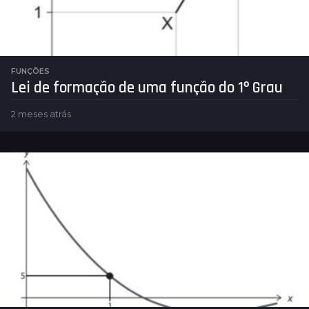
FUNÇÕES
Lei de formação de uma função do 1º Grau
2 meses atrás
2
m
e
s
e
s
a
t
r
á
s