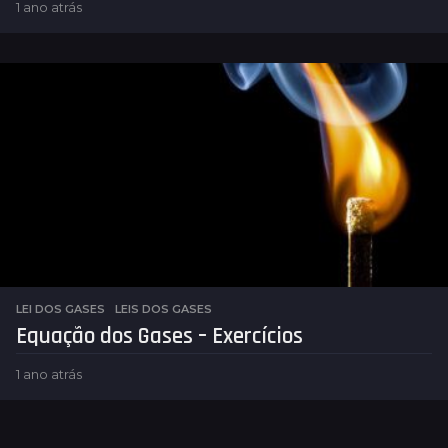
1 ano atrás
1
a
n
o
a
t
r
á
s
LEI DOS GASES
,
LEIS DOS GASES
Equação dos Gases – Exercícios
1 ano atrás
1
a
n
o