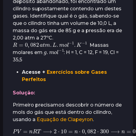
depósito abandonado, foi encontrado um
á
cilindro supostamente contendo um destes
s
gases. Identifique qual é o gás, sabendo-se
que o cilindro tinha um volume de 10,0 L, a
massa do gás era de 85 g e a pressão era de
2,00 atm a 27ºC.
R
=
0
,
082
a
t
m
.
L
.
m
o
l
−
1
.
K
−
1
Massas
g
.
m
−
1
o
l
molares em
: H = 1, C = 12, F = 19, Cl =
35,5
Acesse +
Exercícios sobre Gases
Perfeitos
Solução:
Primeiro precisamos descobrir o número de
mols do gás que está dentro do cilindro,
usando a
Equação de Clapeyron
.
P
V
=
n
R
T
⟶
2
⋅
10
=
n
⋅
0
,
082
⋅
300
⟶
n
=
0
,
81