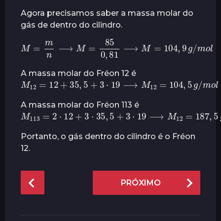
Agora precisamos saber a massa molar do
gás de dentro do cilindro.
M
=
m
n
⟶
M
=
85
0
,
81
⟶
M
=
104
,
9
g
/
m
o
l
A massa molar do Fréon 12 é
M
12
=
12
+
35
,
5
+
3
⋅
19
⟶
M
12
=
104
,
5
g
/
m
o
l
A massa molar do Fréon 113 é
M
113
=
2
⋅
12
+
3
⋅
35
,
5
+
3
⋅
19
⟶
M
12
=
187
,
5
g
/
m
Portanto, o gás dentro do cilindro é o Fréon
12.
P
PRÓXIMO
o
s
t