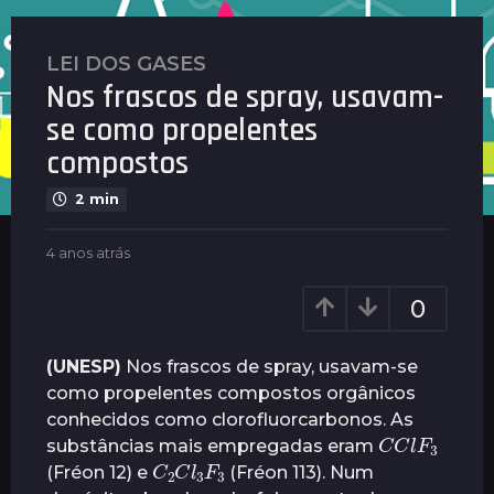
LEI DOS GASES
4
Nos frascos de spray, usavam-
a
n
se como propelentes
o
compostos
s
a
2 min
t
r
b
4 anos atrás
1
y
a
á
G
n
s
0
u
o
1
i
a
a
m
t
(UNESP)
Nos frascos de spray, usavam-se
a
r
n
como propelentes compostos orgânicos
r
á
o
conhecidos como clorofluorcarbonos. As
ã
s
C
C
3
l
F
a
e
substâncias mais empregadas eram
C
2
F
C
3
l
3
t
s
(Fréon 12) e
(Fréon 113). Num
r