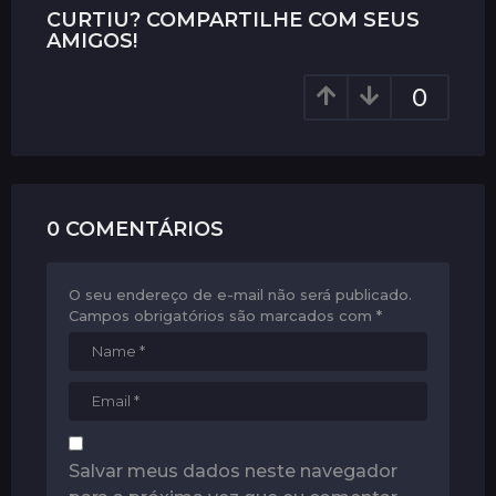
P
CURTIU? COMPARTILHE COM SEUS
a
AMIGOS!
g
0
i
n
a
t
i
0 COMENTÁRIOS
o
n
O seu endereço de e-mail não será publicado.
Campos obrigatórios são marcados com
*
Salvar meus dados neste navegador