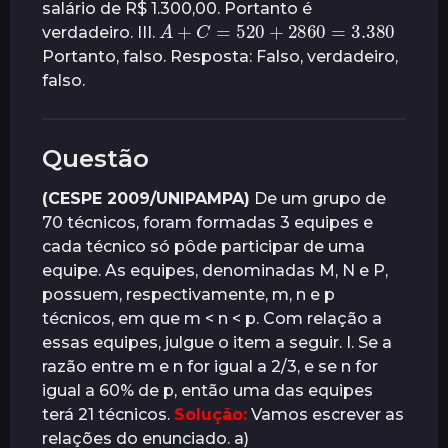
salário de R$ 1.300,00. Portanto é
A
+
C
=
520
+
2860
=
3.380
verdadeiro. III.
Portanto, falso. Resposta: Falso, verdadeiro,
falso.
Questão
(CESPE 2009/UNIPAMPA)
De um grupo de
70 técnicos, foram formadas 3 equipes e
cada técnico só pôde participar de uma
equipe. As equipes, denominadas M, N e P,
possuem, respectivamente, m, n e p
técnicos, em que m < n < p. Com relação a
essas equipes, julgue o item a seguir. I. Se a
razão entre m e n for igual a 2/3, e se n for
igual a 60% de p, então uma das equipes
terá 21 técnicos.
Solução:
Vamos escrever as
relações do enunciado. a)