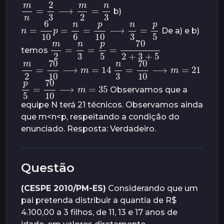
m
n
=
2
3
⟶
m
2
=
n
3
b)
n
=
6
10
p
=
n
6
=
p
10
⟶
n
3
=
p
5
De a) e b)
m
2
=
n
3
=
p
5
=
70
2
+
3
+
5
temos
m
2
=
70
10
⟶
m
=
14
n
3
=
70
10
⟶
m
=
21
p
5
=
70
10
⟶
m
=
35
Observamos que a
equipe N terá 21 técnicos. Observamos ainda
que m<n<p, respeitando a condição do
enunciado. Resposta: Verdadeiro.
Questão
(CESPE 2010/PM-ES)
Considerando que um
pai pretenda distribuir a quantia de R$
4.100,00 a 3 filhos, de 11, 13 e 17 anos de