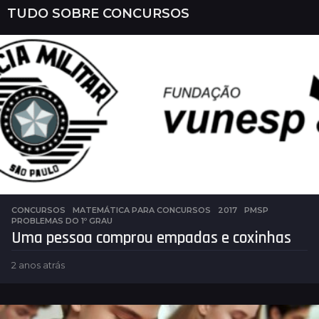
TUDO SOBRE
CONCURSOS
CONCURSOS
,
MATEMÁTICA PARA CONCURSOS
2017
,
PMSP
,
PROBLEMAS DO 1º GRAU
Uma pessoa comprou empadas e coxinhas
2 anos atrás
2
a
n
o
s