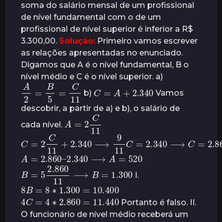
soma do salário mensal de um profissional
de nível fundamental com o de um
profissional de nível superior é inferior a R$
3.300,00.
Solução:
Primeiro vamos escrever
as relações apresentadas no enunciado.
Digamos que A é o nível fundamental, B o
nível médio e C é o nível superior. a)
A
2
=
B
5
=
C
11
C
=
A
+
2.340
b)
Vamos
descobrir, a partir de a) e b), o salário de
A
=
2
C
11
cada nível.
C
=
2
C
11
+
2.340
⟶
9
11
C
=
2.340
⟶
C
=
2.860
A
=
2.860
–
2.340
⟶
A
=
520
B
=
5
2.860
11
⟶
B
=
1.300
I.
8
B
=
8
∗
1.300
=
10.400
4
C
=
4
∗
2.860
=
11.440
Portanto é falso. II.
O funcionário de nível médio receberá um