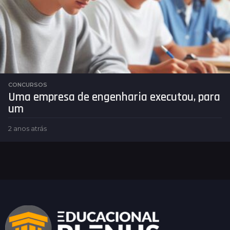
á
s
CONCURSOS
Uma empresa de engenharia executou, para
um
2 anos atrás
2
a
n
o
s
a
t
r
á
s