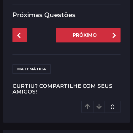
Próximas Questões
P
PRÓXIMO
o
s
t
P
a
MATEMÁTICA
g
i
CURTIU? COMPARTILHE COM SEUS
AMIGOS!
n
a
0
t
i
o
n