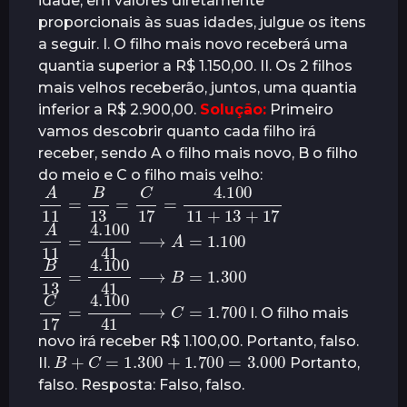
idade, em valores diretamente
proporcionais às suas idades, julgue os itens
a seguir. I. O filho mais novo receberá uma
quantia superior a R$ 1.150,00. II. Os 2 filhos
mais velhos receberão, juntos, uma quantia
inferior a R$ 2.900,00.
Solução:
Primeiro
vamos descobrir quanto cada filho irá
receber, sendo A o filho mais novo, B o filho
do meio e C o filho mais velho:
A
11
=
B
13
=
C
17
=
4.100
11
+
13
+
17
A
11
=
4.100
41
⟶
A
=
1.100
B
13
=
4.100
41
⟶
B
=
1.300
C
17
=
4.100
41
⟶
C
=
1.700
I. O filho mais
novo irá receber R$ 1.100,00. Portanto, falso.
B
+
C
=
1.300
+
1.700
=
3.000
II.
Portanto,
falso. Resposta: Falso, falso.