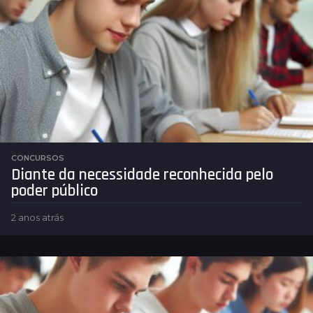
a
t
r
á
s
CONCURSOS
Diante da necessidade reconhecida pelo
poder público
2 anos atrás
2
a
n
o
s
a
t
r