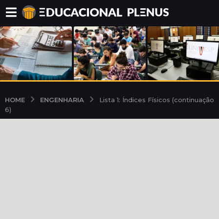
ENGENHARIA
HOME
Lista 1: Índices Físicos (continuação
6)