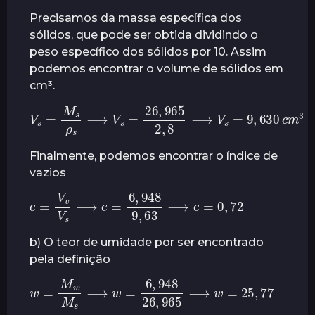
Precisamos da massa específica dos
sólidos, que pode ser obtida dividindo o
peso específico dos sólidos por 10. Assim
podemos encontrar o volume de sólidos em
cm³.
V
s
=
M
s
ρ
s
⟶
V
s
=
26
,
965
3
2
,
8
⟶
V
s
=
9
,
630
c
m
Finalmente, podemos encontrar o índice de
vazios
e
=
V
v
V
s
⟶
e
=
6
,
948
72
9
,
63
⟶
e
=
0
,
b) O teor de umidade por ser encontrado
pela definição
w
=
M
w
M
s
⟶
w
=
6
,
,
77
948
26
,
965
⟶
w
=
25