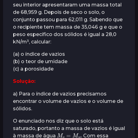
seu interior apresentaram uma massa total
r
de 68,959 g. Depois de seco o solo, o
á
conjunto passou para 62,011 g. Sabendo que
s
o recipiente tem massa de 35,046 g e que o
peso específico dos sólidos é igual a 28,0
kN/m³, calcular:
(a) o índice de vazios
(b) o teor de umidade
(c) a porosidade
Solução:
a) Para o índice de vazios precisamos
encontrar o volume de vazios e o volume de
sólidos.
O enunciado nos diz que o solo está
saturado, portanto a massa de vazios é igual
M
v
=
M
w
à massa de água
. Com essa