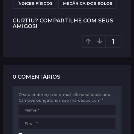
,
a
ÍNDICES FÍSICOS
MECÂNICA DOS SOLOS
g
i
CURTIU? COMPARTILHE COM SEUS
AMIGOS!
n
a
1
t
i
o
n
0 COMENTÁRIOS
O seu endereço de e-mail não será publicado.
Campos obrigatórios são marcados com
*