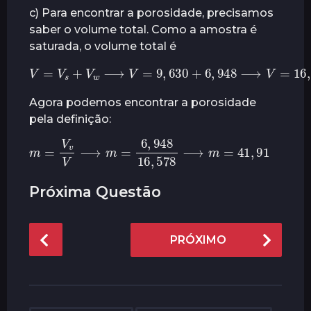
c) Para encontrar a porosidade, precisamos
saber o volume total. Como a amostra é
saturada, o volume total é
V
=
V
s
+
V
w
⟶
V
=
9
,
630
+
6
,
948
⟶
V
=
16
,
578
Agora podemos encontrar a porosidade
pela definição:
m
=
V
v
V
⟶
m
=
6
,
948
91
16
,
578
⟶
m
=
41
,
Próxima Questão
P
PRÓXIMO
o
s
t
P