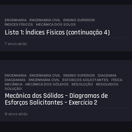
o
s
a
ENGENHARIA
,
ENGENHARIA CIVIL
,
ENSINO SUPERIOR
t
ÍNDICES FÍSICOS
,
MECÂNICA DOS SOLOS
r
Lista 1: Índices Físicos (continuação 4)
á
s
7 anos atrás
7
a
n
o
s
a
ENGENHARIA
,
ENGENHARIA CIVIL
,
ENSINO SUPERIOR
DIAGRAMA
,
t
DIAGRAMAS
,
ENGENHARIA CIVIL
,
ESFORÇOS SOLICITANTES
,
FÍSICA
,
r
MECÂNICA
,
MECÂNICA DOS SÓLIDOS
,
RESOLUÇÃO
,
RESOLVIDOS
,
á
SOLUÇÃO
Mecânica dos Sólidos – Diagramas de
s
Esforços Solicitantes – Exercício 2
8 anos atrás
8
a
n
o