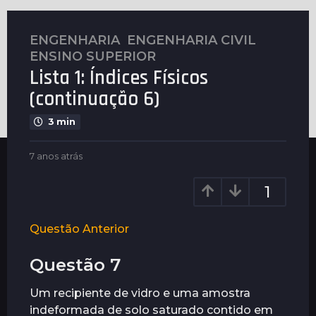
ENGENHARIA
,
ENGENHARIA CIVIL
,
7
ENSINO SUPERIOR
a
Lista 1: Índices Físicos
n
o
(continuação 6)
s
3 min
a
t
b
7 anos atrás
7
r
y
a
á
G
n
1
s
u
o
i
7
s
m
a
a
Questão Anterior
a
t
n
r
r
Questão 7
o
ã
á
e
s
s
s
Um recipiente de vidro e uma amostra
a
indeformada de solo saturado contido em
t