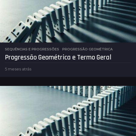
SEQUÊNCIAS E PROGRESSÕES
PROGRESSÃO GEOMÉTRICA
Progressão Geométrica e Termo Geral
5 meses atrás
5
m
e
s
e
s
a
t
r
á
s