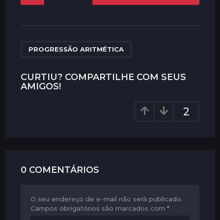
o
s
t
P
a
PROGRESSÃO ARITMÉTICA
g
i
CURTIU? COMPARTILHE COM SEUS
AMIGOS!
n
a
2
t
i
o
n
0 COMENTÁRIOS
O seu endereço de e-mail não será publicado.
Campos obrigatórios são marcados com
*