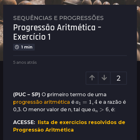
SEQUÊNCIAS E PROGRESSÕES
5
Progressão Aritmética –
a
n
Exercício 1
o
1 min
s
a
b
5 anos atrás
2
t
y
a
r
P
n
2
á
l
o
s
e
s
n
a
2
(PUC – SP)
O primeiro termo de uma
𝑎
1
=
1
,
4
u
t
a
progressão aritmética
é
e a razão é
s
r
𝑎
𝑛
>
6
n
0,3. O menor valor de n, tal que
, é:
á
o
s
ACESSE:
lista de exercícios resolvidos de
s
Progressão Aritmética
a
t