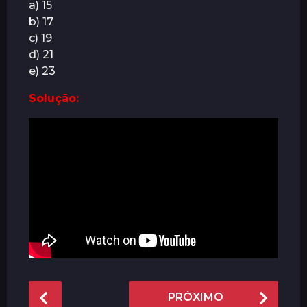
a) 15
r
b) 17
á
c) 19
s
d) 21
e) 23
Solução:
P
PRÓXIMO