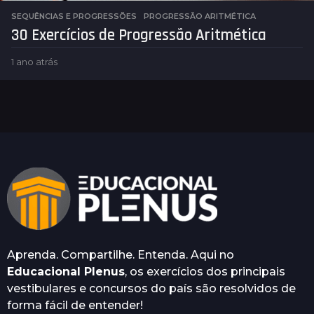
SEQUÊNCIAS E PROGRESSÕES
PROGRESSÃO ARITMÉTICA
30 Exercícios de Progressão Aritmética
1 ano atrás
1
a
n
o
a
t
r
á
s
Aprenda. Compartilhe. Entenda. Aqui no
Educacional Plenus
, os exercícios dos principais
vestibulares e concursos do país são resolvidos de
forma fácil de entender!