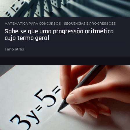
MATEMÁTICA PARA CONCURSOS
,
SEQUÊNCIAS E PROGRESSÕES
Sabe-se que uma progressão aritmética
cujo termo geral
1 ano atrás
1
a
n
o
a
t
r
á
s