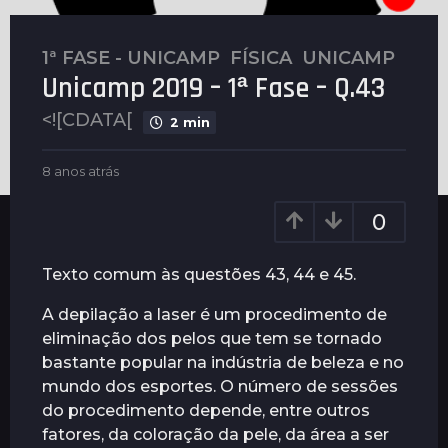
1ª FASE - UNICAMP
,
FÍSICA
,
UNICAMP
8
Unicamp 2019 – 1ª Fase – Q.43
a
n
<![CDATA[
2 min
o
s
b
8 anos atrás
5
a
y
a
t
G
n
0
r
u
o
i
s
á
m
a
s
Texto comum às questões 43, 44 e 45.
a
t
5
r
r
A depilação a laser é um procedimento de
a
ã
á
eliminação dos pelos que tem se tornado
e
s
n
s
bastante popular na indústria de beleza e no
o
mundo dos esportes. O número de sessões
s
do procedimento depende, entre outros
a
fatores, da coloração da pele, da área a ser
t