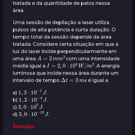
tratada e da quantidade de pelos nessa
r
área.
á
s
Uma sessão de depilação a laser utiliza
pulsos de alta potência e curta duração. O
tempo total da sessão depende da área
tratada. Considere certa situação em que a
luz do laser incide perpendicularmente em
A
=
2
m
m
2
uma área
com uma intensidade
I
=
2
,
0
⋅
10
4
W
/
m
2
média igual a
. A energia
luminosa que incide nessa área durante um
Δ
t
=
3
m
s
intervalo de tempo
é igual a
1
,
3
⋅
10
−
1
J
a)
.
1
,
2
⋅
10
−
4
J
b)
.
3
,
0
⋅
10
7
J
c)
.
3
,
0
⋅
10
−
13
J
d)
.
Solução: