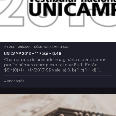
1ª FASE - UNICAMP
,
NÚMEROS COMPLEXOS
UNICAMP 2013 – 1ª Fase – Q.48
Chamamos de unidade imaginária e denotamos
por ݅i o número complexo tal que ݅i²=-1. Então
$$i^{0}+i+…+i^{2013}$$ vale: a) 0. b) 1. c) 1+i. d) ݅i....
4 anos atrás
4
a
n
o
s
a
t
r