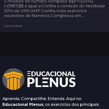
O módulo do número complexo $$z=i^{2014}-
i^{1987}$$ é igual a Confira a correção do Vestibular
2014 da UNICAMP Confira mais exercícios
resolvidos de Números Complexos em...
5 anos atrás
4
a
n
o
s
a
t
r
á
s
Aprenda. Compartilhe. Entenda. Aqui no
Educacional Plenus
, os exercícios dos principais