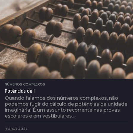
á
s
NÚMEROS COMPLEXOS
Potências de i
Quando falamos dos números complexos, não
podemos fugir do cálculo de potências da unidade
imaginária! É um assunto recorrente nas provas
escolares e em vestibulares....
4 anos atrás
4