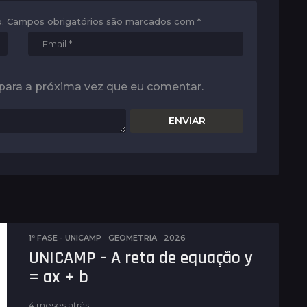
.
Campos obrigatórios são marcados com
*
para a próxima vez que eu comentar.
1ª FASE - UNICAMP
,
GEOMETRIA
2026
UNICAMP – A reta de equação y
= ax + b
4 meses atrás
4