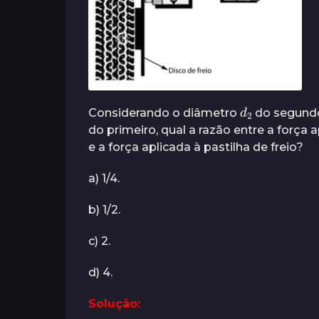
s
d
2
Considerando o diâmetro
do segundo
do primeiro, qual a razão entre a força 
e a força aplicada à pastilha de freio?
a) 1/4.
b) 1/2.
c) 2.
d) 4.
Solução: