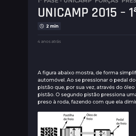
1ª FASE - UNICAMP
FORÇAS
PRE
4
UNICAMP 2015 – 1ª
a
n
o
2 min
s
a
b
4 anos atrás
4
t
y
a
r
G
n
u
á
o
i
s
s
m
a
A figura abaixo mostra, de forma simpli
4
a
t
automóvel. Ao se pressionar o pedal do
a
r
r
pistão que, por sua vez, através do óle
ã
á
n
e
s
pistão. O segundo pistão pressiona uma
o
s
preso à roda, fazendo com que ela dimi
s
a
t
r
á