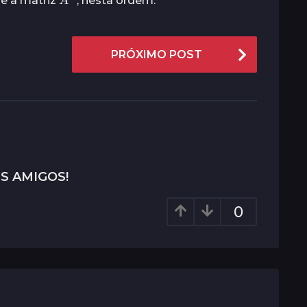
 e a matriz
, nesta ordem.
PRÓXIMO POST
S AMIGOS!
0