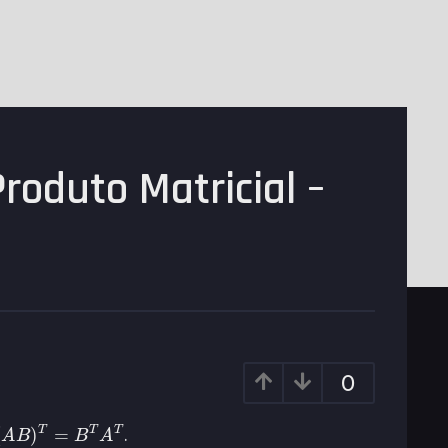
roduto Matricial –
0
(
A
B
)
T
=
B
T
A
T
.