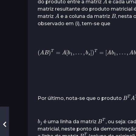
do produto entre a matriz
e cada uma
matriz resultante do produto matricial 
A
B
matriz
e a coluna da matriz
, nesta 
observado em (i), tem-se que
(
A
B
)
T
=
A
[
b
1
,
…
,
b
s
]
)
T
[
b
=
1
[
T
A
A
b
T
1
,
.
…
.
.
b
,
A
s
b
T
B
T
T
Por último, nota-se que o produto
b
j
B
T
é uma linha da matriz
, ou seja: c
matricial, neste ponto da demonstração
B
T