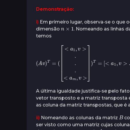
o
s
r
Demonstração:
á
s
s
a
i)
Em primeiro lugar, observa-se o que 
n
×
1
t
dimensão
. Nomeando as linhas d
r
temos
á
s
(
A
v
)
T
=
(
[
<
a
1
,
v
>
.
.
.
<
a
m
,
v
>
]
)
T
=
[
<
A última igualdade justifica-se pelo fa
vetor transposto e a matriz transposta 
as coluna da matriz transpostas, que é a 
B
ii)
Nomeando as colunas da matriz
co
ser visto como uma matriz cujas coluna
A