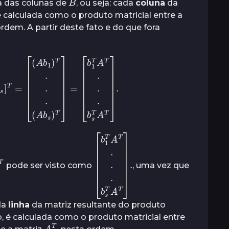
 das colunas de
, ou seja: cada
coluna
da
é calculada como o produto matricial entre a
ordem. A partir deste fato e do que fora
A
s
]
T
T
]
=
.
[
(
A
b
1
)
T
.
.
.
(
A
b
s
)
T
]
=
A
[
.
b
b
1
s
T
T
.
A
A
T
T
.
]
.
pode ser visto como
, uma vez que
ada
linha
da matriz resultante do produto
, é calculada como o produto matricial entre
A
T