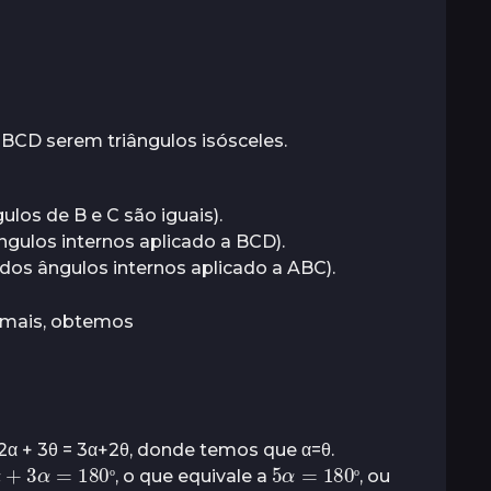
e BCD serem triângulos isósceles.
ulos de B e C são iguais).
gulos internos aplicado a BCD).
dos ângulos internos aplicado a ABC).
emais, obtemos
α + 3θ = 3α+2θ, donde temos que α=θ.
α
+
3
α
=
180
º
5
α
=
180
º
, o que equivale a
, ou
º
º