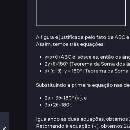
A figura é justificada pelo fato de ABC 
Assim, temos três equações:
γ=α+θ (ABC é isósceles, então os âng
2γ+θ=180º (Teorema da Soma dos ân
α+(α+θ)+γ = 180º (Teorema da Soma 
Substituindo a primeira equação nas d
(
∗
)
2α + 3θ=180º
, e
3α+2θ=180º.
Igualando as duas equações, obtemos 2
(
∗
)
2
Retornando à equação
, obtemos