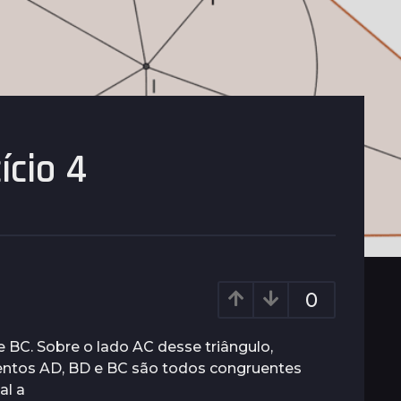
ício 4
0
 BC. Sobre o lado AC desse triângulo,
entos AD, BD e BC são todos congruentes
al a