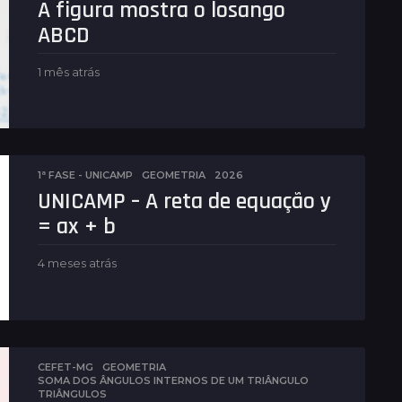
A figura mostra o losango
ABCD
1 mês atrás
6
d
i
a
s
a
t
1ª FASE - UNICAMP
,
GEOMETRIA
2026
r
UNICAMP – A reta de equação y
á
= ax + b
s
4 meses atrás
4
m
e
s
e
s
a
CEFET-MG
,
GEOMETRIA
SOMA DOS ÂNGULOS INTERNOS DE UM TRIÂNGULO
,
t
TRIÂNGULOS
r