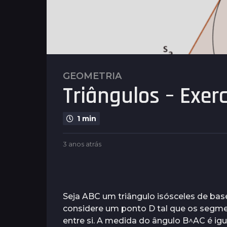
GEOMETRIA
3
Triângulos – Exerc
a
n
o
1 min
s
a
b
3 anos atrás
3
t
y
a
r
P
n
l
á
o
e
s
s
n
a
Seja ABC um triângulo isósceles de base
3
u
t
considere um ponto D tal que os segm
a
s
r
entre si. A medida do ângulo B^AC é igu
á
n