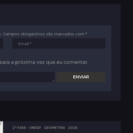
.
Campos obrigatórios são marcados com
*
para a próxima vez que eu comentar.
2ª FASE - UNESP
,
GEOMETRIA
2026