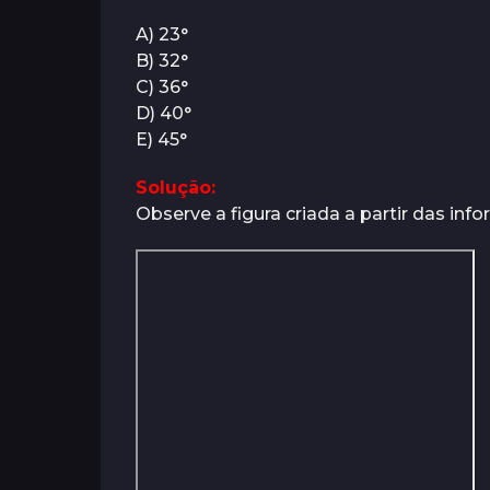
s
o
A) 23°
s
B) 32°
a
C) 36°
t
D) 40°
r
E) 45°
á
s
Solução:
Observe a figura criada a partir das in