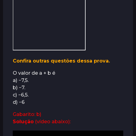
r
á
s
Confira outras questões dessa prova.
O valor de a + b é
a) −7,5.
b) −7.
c) −6,5.
d) −6
Gabarito: b)
Solução
(vídeo abaixo):