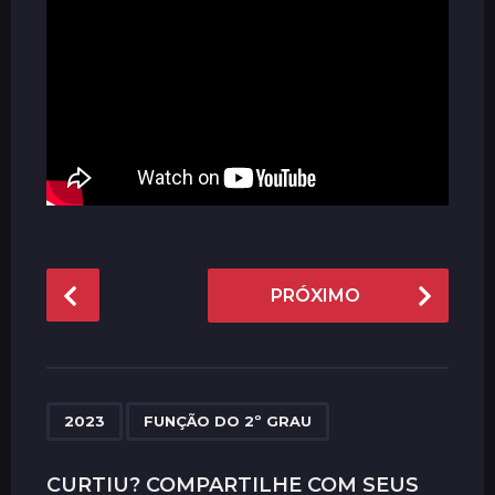
P
PRÓXIMO
o
s
t
P
,
a
2023
FUNÇÃO DO 2º GRAU
g
i
CURTIU? COMPARTILHE COM SEUS