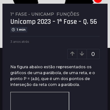
1ª FASE - UNICAMP
,
FUNÇÕES
3
Unicamp 2023 – 1ª Fase – Q. 56
a
n
1 min
o
s
b
3 anos atrás
3
a
y
a
t
P
n
0
l
r
o
e
s
á
n
a
Na figura abaixo estão representados os
s
u
t
gráficos de uma parábola, de uma reta, e o
3
s
r
ponto P = (a,b), que é um dos pontos de
a
á
s
interseção da reta com a parábola.
n
o
s
a
t