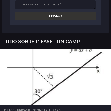
TUDO SOBRE
1ª FASE - UNICAMP
1ª FASE - UNICAMP
,
GEOMETRIA
2026