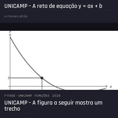
UNICAMP – A reta de equação y = ax + b
4 meses atrás
4
m
e
s
e
s
a
t
r
á
s
1ª FASE - UNICAMP
,
FUNÇÕES
2026
UNICAMP – A figura a seguir mostra um
trecho