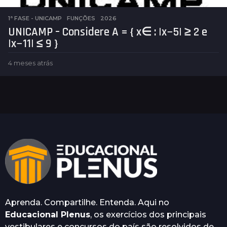
1ª FASE - UNICAMP
,
FUNÇÕES
2026
UNICAMP – Considere A = { x∈ : |x−5| ≥ 2 e
|x−11| ≤ 9 }
4 meses atrás
4
m
e
s
e
s
a
t
r
á
s
Aprenda. Compartilhe. Entenda. Aqui no
Educacional Plenus
, os exercícios dos principais
vestibulares e concursos do país são resolvidos de