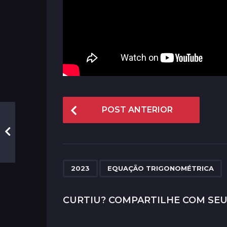
P
POST ANTERIOR
o
s
t
P
,
2023
EQUAÇÃO TRIGONOMÉTRICA
a
g
CURTIU? COMPARTILHE COM SEU
i