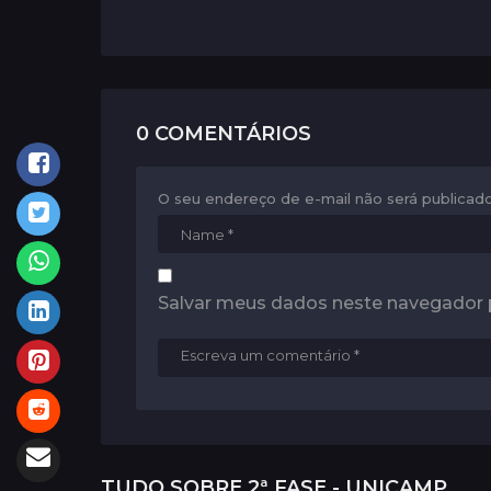
n
a
t
i
0 COMENTÁRIOS
o
n
O seu endereço de e-mail não será publicado
Salvar meus dados neste navegador 
TUDO SOBRE
2ª FASE - UNICAMP