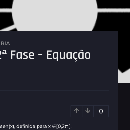
RIA
ª Fase – Equação
0
sen(x), definida para x ∈[0,2π ].