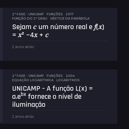
2ª FASE - UNICAMP
,
FUNÇÕES
2017
,
FUNÇÃO DO 2º GRAU
,
VÉRTICE DA PARÁBOLA
Sejam 𝑐 um número real e 𝑓(𝑥)
= 𝑥² −4𝑥 + 𝑐
2 anos atrás
2
a
n
o
s
a
2ª FASE - UNICAMP
,
FUNÇÕES
2004
,
t
EQUAÇÃO LOGARÍTMICA
,
LOGARITMOS
r
UNICAMP – A função L(x) =
á
bx
a.e
fornece o nível de
s
iluminação
2 anos atrás
2
a
n