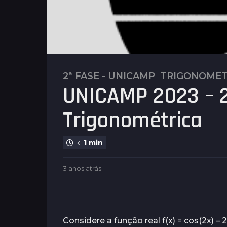
2ª FASE - UNICAMP
,
TRIGONOMET
3
UNICAMP 2023 – 2
a
n
Trigonométrica
o
s
a
1 min
t
r
b
3 anos atrás
3
á
y
a
s
P
n
l
3
o
e
s
a
n
a
Considere a função real f(x) = cos(2x) – 2
n
u
t