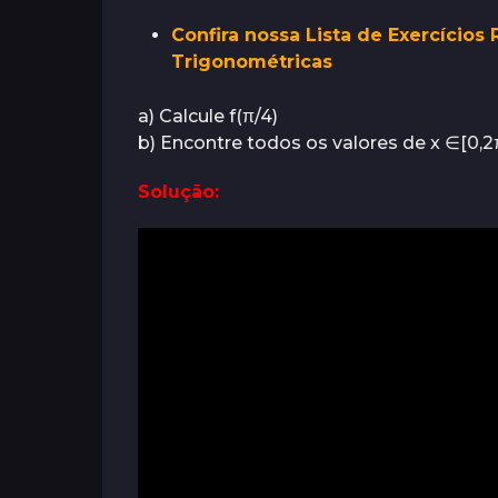
o
s
r
Confira nossa Lista de Exercícios
á
s
Trigonométricas
s
a
t
a) Calcule f(π/4)
r
b) Encontre todos os valores de x ∈[0,2π ] 
á
s
Solução: