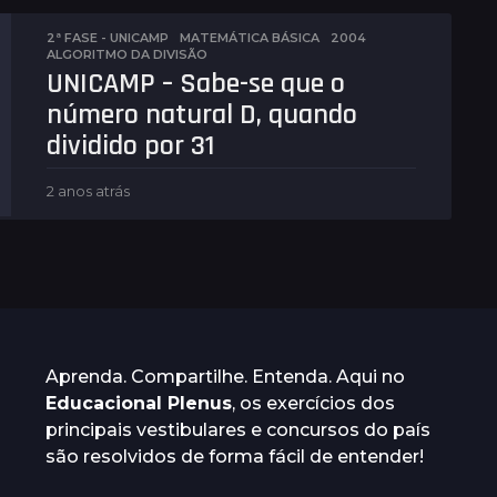
o
s
2ª FASE - UNICAMP
,
MATEMÁTICA BÁSICA
2004
,
ALGORITMO DA DIVISÃO
a
UNICAMP – Sabe-se que o
t
r
número natural D, quando
á
dividido por 31
s
2 anos atrás
2
a
n
o
s
a
t
r
á
Aprenda. Compartilhe. Entenda. Aqui no
s
Educacional Plenus
, os exercícios dos
principais vestibulares e concursos do país
são resolvidos de forma fácil de entender!