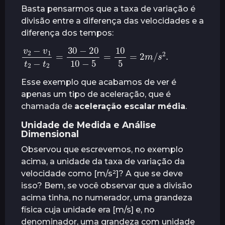
Basta pensarmos que a taxa de variação é
divisão entre a diferença das velocidades e a
diferença dos tempos:
v
2
−
v
1
t
2
−
t
2
=
30
m
/
−
s
20
2
.
10
−
5
=
10
5
=
2
Esse exemplo que acabamos de ver é
apenas um tipo de aceleração, que é
chamada de
aceleração escalar média
.
Unidade de Medida e Análise
Dimensional
Observou que escrevemos, no exemplo
acima, a unidade da taxa de variação da
velocidade como [m/s²]? A que se deve
isso? Bem, se você observar que a divisão
acima tinha, no numerador, uma grandeza
física cuja unidade era [m/s] e, no
denominador, uma grandeza com unidade