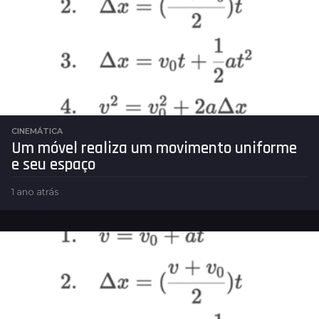
á
s
CINEMÁTICA
Um móvel realiza um movimento uniforme
e seu espaço
1 ano atrás
1
a
n
o
a
t
r
á
s