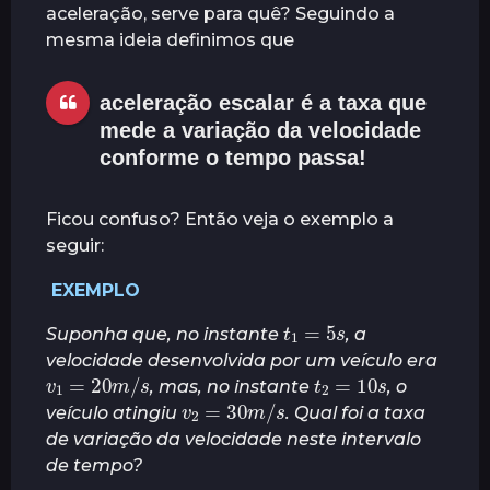
aceleração, serve para quê? Seguindo a
á
mesma ideia definimos que
s
aceleração escalar é a taxa que
mede a variação da velocidade
conforme o tempo passa!
Ficou confuso? Então veja o exemplo a
seguir:
EXEMPLO
t
1
=
5
s
Suponha que, no instante
, a
velocidade desenvolvida por um veículo era
v
1
=
20
m
/
s
t
2
=
10
s
, mas, no instante
, o
v
2
=
30
m
/
s
veículo atingiu
. Qual foi a taxa
de variação da velocidade neste intervalo
de tempo?