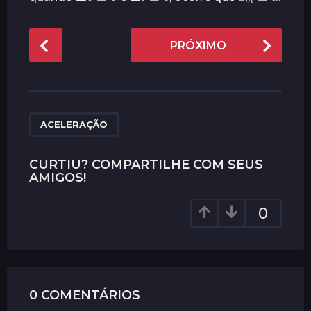
P
PRÓXIMO
o
s
t
P
a
ACELERAÇÃO
g
i
CURTIU? COMPARTILHE COM SEUS
AMIGOS!
n
a
0
t
i
o
n
0 COMENTÁRIOS