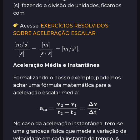
[s], fazendo a divisão de unidades, ficamos
com
Acesse:
EXERCÍCIOS RESOLVIDOS
SOBRE ACELERAÇÃO ESCALAR
[
m
/
s
]
[
[
s
m
]
=
/
s
[
m
2
]
]
.
[
s
⋅
s
]
=
Aceleração Média e Instantânea
Formalizando o nosso exemplo, podemos
achar uma fórmula matemática para a
aceleração escalar média:
a
m
=
v
2
−
v
Δ
1
t
t
.
2
−
t
2
=
Δ
v
No caso da aceleração instantânea, tem-se
uma grandeza física que mede a variação da
velocidade em cada instante de tempo. A