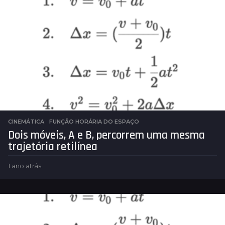
CINEMÁTICA
FUNÇÃO HORÁRIA DO ESPAÇO
Dois móveis, A e B, percorrem uma mesma
trajetória retilínea
1 ano atrás
1
a
n
o
a
t
r