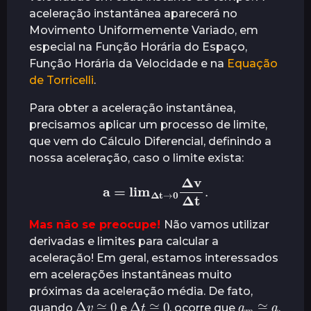
aceleração instantânea aparecerá no
Movimento Uniformemente Variado, em
especial na Função Horária do Espaço,
Função Horária da Velocidade e na
Equação
de Torricelli
.
Para obter a aceleração instantânea,
precisamos aplicar um processo de limite,
que vem do Cálculo Diferencial, definindo a
nossa aceleração, caso o limite exista:
a
=
lim
Δ
t
t
.
→
0
Δ
v
Δ
Mas não se preocupe!
Não vamos utilizar
derivadas e limites para calcular a
aceleração! Em geral, estamos interessados
em acelerações instantâneas muito
próximas da aceleração média. De fato,
Δ
v
≅
0
Δ
t
≅
0
a
m
a
≅
quando
e
, ocorre que
.