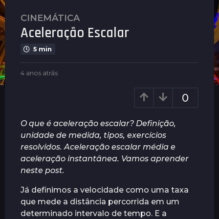
CINEMÁTICA
4
Aceleração Escalar
a
n
5 min
o
s
b
4 anos atrás
2
a
y
a
t
G
n
0
u
r
o
i
s
á
m
a
O que é aceleração escalar? Definição,
s
a
t
unidade de medida, tipos, exercícios
2
r
r
resolvidos. Aceleração escalar média e
ã
a
á
e
s
aceleração instantânea. Vamos aprender
n
s
neste post.
o
s
Já definimos a velocidade como uma taxa
a
que mede a distância percorrida em um
t
determinado intervalo de tempo. E a
r