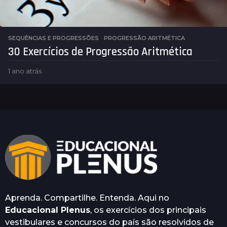
SEQUÊNCIAS E PROGRESSÕES
PROGRESSÃO ARITMÉTICA
30 Exercícios de Progressão Aritmética
1 ano atrás
1
a
n
o
a
t
r
á
s
Aprenda. Compartilhe. Entenda. Aqui no
Educacional Plenus
, os exercícios dos principais
vestibulares e concursos do país são resolvidos de