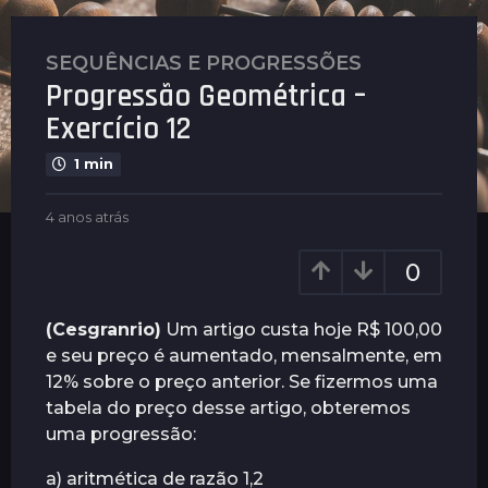
SEQUÊNCIAS E PROGRESSÕES
4
Progressão Geométrica –
a
n
Exercício 12
o
1 min
s
a
b
4 anos atrás
4
t
y
a
r
P
n
0
á
l
o
s
e
s
n
a
4
(Cesgranrio)
Um artigo custa hoje R$ 100,00
u
t
a
e seu preço é aumentado, mensalmente, em
s
r
n
12% sobre o preço anterior. Se fizermos uma
á
o
s
tabela do preço desse artigo, obteremos
s
uma progressão:
a
a) aritmética de razão 1,2
t