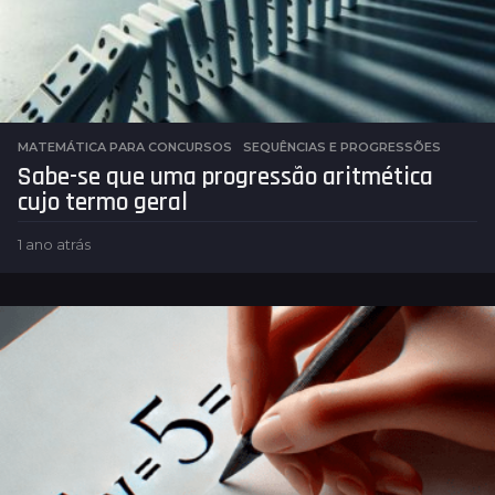
á
s
MATEMÁTICA PARA CONCURSOS
,
SEQUÊNCIAS E PROGRESSÕES
Sabe-se que uma progressão aritmética
cujo termo geral
1 ano atrás
1
a
n
o
a
t
r
á
s