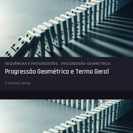
SEQUÊNCIAS E PROGRESSÕES
PROGRESSÃO GEOMÉTRICA
Progressão Geométrica e Termo Geral
5 meses atrás
5
m
e
s
e
s
a
t
r