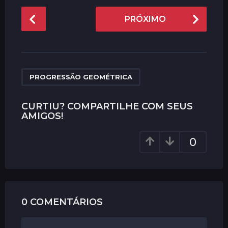
P
PRÓXIMO
o
s
t
P
a
PROGRESSÃO GEOMÉTRICA
g
i
CURTIU? COMPARTILHE COM SEUS
AMIGOS!
n
a
0
t
i
o
n
0 COMENTÁRIOS