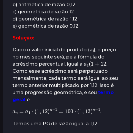
b) aritmética de razão 0,12.
r
c) geométrica de razão 12
á
d) geométrica de razão 1,12
s
e) geométrica de razão 0,12.
Solução:
Dado o valor inicial do produto (a
), o preço
1
no mês seguinte será, pela fórmula do
a
1
(
1
+
12
acréscimo percentual, igual a
.
Como esse acréscimo será perpetuado
mensalmente, cada termo será igual ao seu
termo anterior multiplicado por 1,12. Isso é
uma progressão geométrica, e seu
termo
geral
é
a
n
=
a
1
⋅
(
1
,
12
)
n
−
1
=
100
⋅
(
1
,
12
)
n
−
1
.
Temos uma PG de razão igual a 1,12.