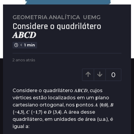
GEOMETRIA ANALÍTICA
,
UEMG
2
Considere o quadrilátero
a
n
𝑨𝑩𝑪𝑫
o
1 min
s
a
b
2 anos atrás
2
t
y
a
r
P
n
0
á
l
o
s
e
s
n
a
2
Considere o quadrilátero 𝑨𝑩𝑪𝑫, cujos
u
t
a
vértices estão localizados em um plano
s
r
n
cartesiano ortogonal, nos pontos 𝑨 (𝟎,𝟎), 𝑩
á
o
s
(−𝟒,𝟑), 𝑪 (−𝟏,𝟕) e 𝑫 (𝟑,𝟒). A área desse
s
quadrilátero, em unidades de área (u.a.), é
a
igual a:
t