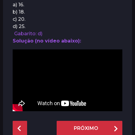
a) 16.
r
b) 18.
á
c) 20.
s
d) 25.
Gabarito: d)
Solução (no vídeo abaixo):
P
PRÓXIMO
o