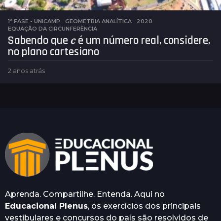
1ª FASE - UNICAMP
,
GEOMETRIA ANALÍTICA
2020
,
EQUAÇÃO DA CIRCUNFERÊNCIA
Sabendo que 𝑐 é um número real, considere,
no plano cartesiano
2 anos atrás
2
a
n
o
s
a
t
r
á
s
Aprenda. Compartilhe. Entenda. Aqui no
Educacional Plenus
, os exercícios dos principais
vestibulares e concursos do país são resolvidos de