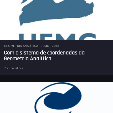
GEOMETRIA ANALÍTICA
,
UEMG
2018
Com o sistema de coordenadas da
Geometria Analítica
2 anos atrás
2
a
n
o
s
a
t
r
á
s