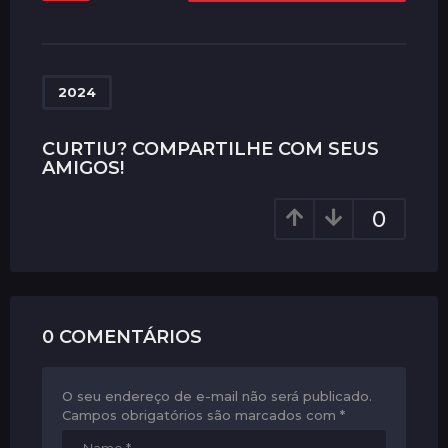
s
t
P
a
2024
g
i
CURTIU? COMPARTILHE COM SEUS
AMIGOS!
n
a
0
t
i
o
n
0 COMENTÁRIOS
O seu endereço de e-mail não será publicado.
Campos obrigatórios são marcados com
*