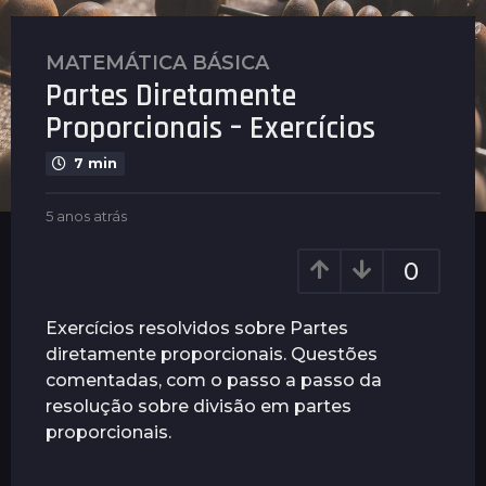
MATEMÁTICA BÁSICA
5
Partes Diretamente
a
n
Proporcionais – Exercícios
o
7 min
s
a
b
5 anos atrás
1
t
y
a
r
P
n
0
á
l
o
s
e
a
n
t
1
Exercícios resolvidos sobre Partes
u
r
a
diretamente proporcionais. Questões
s
á
n
comentadas, com o passo a passo da
s
o
resolução sobre divisão em partes
a
proporcionais.
t
r