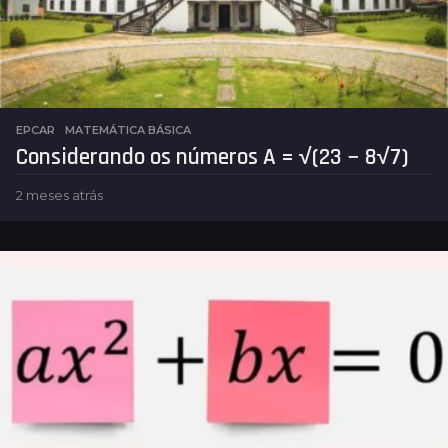
EPCAR
,
MATEMÁTICA BÁSICA
Considerando os números A = √(23 − 8√7)
2 meses atrás
2
m
e
s
e
s
a
t
r
á
s