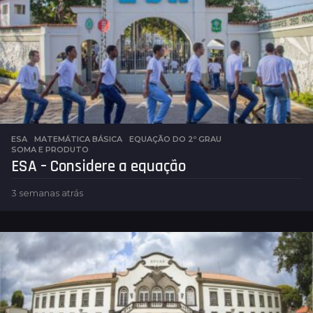
ESA
,
MATEMÁTICA BÁSICA
EQUAÇÃO DO 2º GRAU
,
SOMA E PRODUTO
ESA – Considere a equação
3 semanas atrás
5
d
i
a
s
a
t
r
á
s