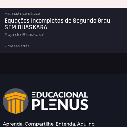
MATEMÁTICA BÁSICA
Equações Incompletas de Segundo Grau
SEM BHASKARA
Fuja do Bhaskara!
2 meses atrás
2
m
e
s
e
s
a
t
r
á
s
Aprenda. Compartilhe. Entenda. Aqui no