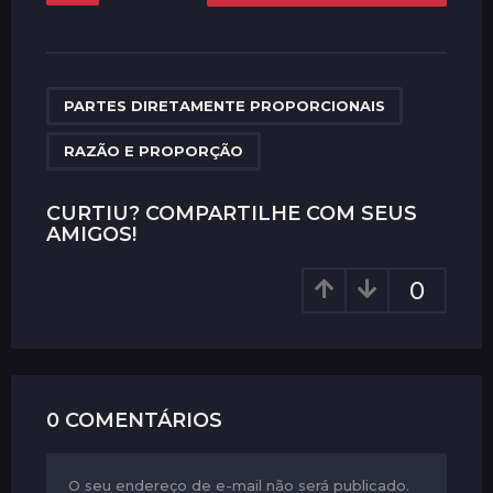
s
t
P
,
a
PARTES DIRETAMENTE PROPORCIONAIS
g
RAZÃO E PROPORÇÃO
i
n
CURTIU? COMPARTILHE COM SEUS
a
AMIGOS!
t
i
0
o
n
0 COMENTÁRIOS
O seu endereço de e-mail não será publicado.