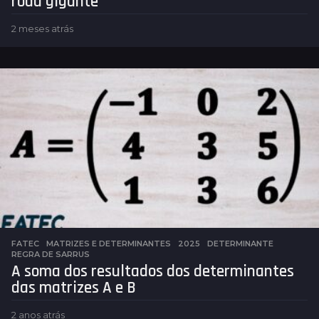
roda gigante
2 meses atrás
2
m
e
s
e
s
a
t
r
á
s
FATEC
,
MATRIZES E DETERMINANTES
2025
,
DETERMINANTE
,
REGRA DE SARRUS
A soma dos resultados dos determinantes
das matrizes A e B
2 anos atrás
2