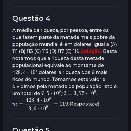
Questão 4
A média da riqueza, por pessoa, entre os
que fazem parte da metade mais pobre da
população mundial é, em dólares, igual a (A)
111 (B) 113 (C) 115 (D) 117 (E) 119
Solução:
Basta
notarmos que a riqueza desta metade
populacional equivale ao montante de
428
9
,
4
⋅
10
dólares, a riqueza dos 8 mais
ricos do mundo. Tomamos este valor e
dividimos pela metade da população, isto é,
7
,
5
⋅
10
9
/
2
=
3
,
75
⋅
10
9
um total de
.
m
=
428
9
,
4
=
⋅
119
10
9
3
,
6
⋅
10
. Resposta: e)
Questão 5