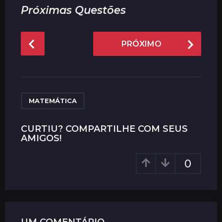
Próximas Questões
P
PRÓXIMO
o
s
t
P
a
MATEMÁTICA
g
i
CURTIU? COMPARTILHE COM SEUS
AMIGOS!
n
a
0
t
i
o
n