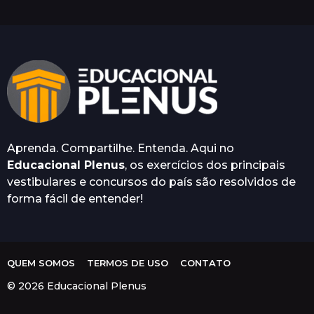
s
a
t
r
á
s
Aprenda. Compartilhe. Entenda. Aqui no
Educacional Plenus
, os exercícios dos principais
vestibulares e concursos do país são resolvidos de
forma fácil de entender!
QUEM SOMOS
TERMOS DE USO
CONTATO
© 2026 Educacional Plenus