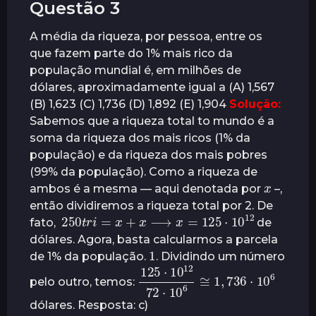
Questão 3
A média da riqueza, por pessoa, entre os
que fazem parte do 1% mais rico da
população mundial é, em milhões de
dólares, aproximadamente igual a (A) 1,567
(B) 1,623 (C) 1,736 (D) 1,892 (E) 1,904
Solução:
Sabemos que a riqueza total to mundo é a
soma da riqueza dos mais ricos (1% da
população) e da riqueza dos mais pobres
(99% da população). Como a riqueza de
x
ambos é a mesma — aqui denotada por
–,
então dividiremos a riqueza total por 2. De
250
t
r
i
=
x
+
x
⟶
x
=
125
⋅
10
12
fato,
de
dólares. Agora, basta calcularmos a parcela
1
de 1% da população.
. Dividindo um número
125
⋅
10
12
736
72
⋅
10
⋅
10
6
6
≅
1
,
pelo outro, temos:
dólares. Resposta: c)