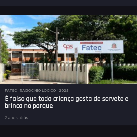
a
n
o
s
a
t
r
á
s
FATEC
,
RACIOCÍNIO LÓGICO
2025
É falso que toda criança gosta de sorvete e
brinca no parque
2 anos atrás
2
a
n
o