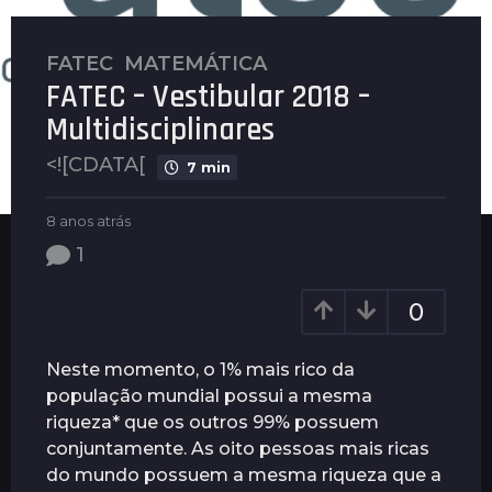
FATEC
,
MATEMÁTICA
8
FATEC – Vestibular 2018 –
a
n
Multidisciplinares
o
<![CDATA[
s
7 min
a
b
t
8 anos atrás
8
y
a
r
1
P
n
á
l
o
s
e
s
0
n
a
8
u
t
a
s
r
Neste momento, o 1% mais rico da
n
á
população mundial possui a mesma
o
s
riqueza* que os outros 99% possuem
s
conjuntamente. As oito pessoas mais ricas
a
do mundo possuem a mesma riqueza que a
t