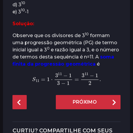
10
d) 3
r
10
e) 3
-1
á
s
Solução:
10
Observe que os divisores de 3
formam
uma progressão geométrica (PG) de termo
0
inicial igual a 3
e razão igual a 3, e o número
de termos desta sequência é n=11. A
soma
finita da progressão geométrica
é
S
11
=
1
⋅
3
11
−
1
3
−
1
=
3
11
−
1
2
.
P
PRÓXIMO
o
s
t
P
CURTIU? COMPARTILHE COM SEUS