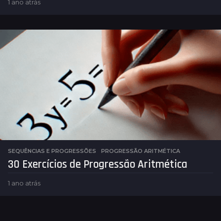
1 ano atrás
1
a
n
o
a
t
r
á
s
SEQUÊNCIAS E PROGRESSÕES
PROGRESSÃO ARITMÉTICA
30 Exercícios de Progressão Aritmética
1 ano atrás
1
a
n
o
a