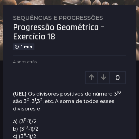
SEQUÊNCIAS E PROGRESSÕES
4
Progressão Geométrica –
a
n
Exercício 18
o
1 min
s
a
b
4 anos atrás
4
t
y
a
r
P
n
0
á
l
o
s
e
s
n
a
4
10
(UEL)
Os divisores positivos do número 3
u
t
a
0
1
2
são 3
, 3
,3
, etc. A soma de todos esses
s
r
n
divisores é
á
o
s
11
a) (3
-1)/2
s
10
b) (3
-1)/2
a
9
c) (3
-1)/2
t