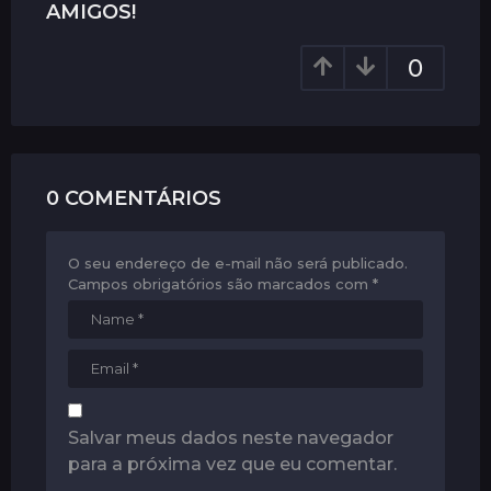
a
AMIGOS!
g
0
i
n
a
t
i
0 COMENTÁRIOS
o
n
O seu endereço de e-mail não será publicado.
Campos obrigatórios são marcados com
*
Salvar meus dados neste navegador
para a próxima vez que eu comentar.