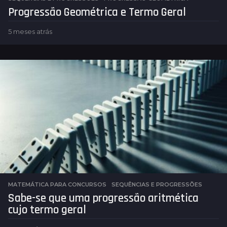
Progressão Geométrica e Termo Geral
5 meses atrás
5
m
e
s
e
s
a
t
r
á
s
MATEMÁTICA PARA CONCURSOS
,
SEQUÊNCIAS E PROGRESSÕES
Sabe-se que uma progressão aritmética
cujo termo geral