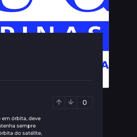
0
o em órbita, deve
antenha sempre
bita do satélite,