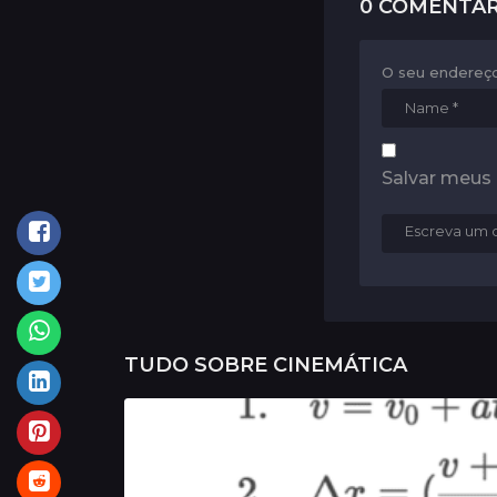
0 COMENTÁR
o
n
O seu endereço
Salvar meus
TUDO SOBRE
CINEMÁTICA