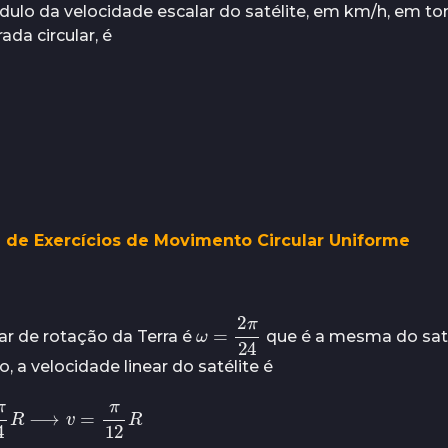
lo da velocidade escalar do satélite, em km/h, em to
ada circular, é
ta de Exercícios de Movimento Circular Uniforme
ω
=
24
2
π
ar de rotação da Terra é
que é a mesma do saté
, a velocidade linear do satélite é
24
R
⟶
v
=
π
12
R