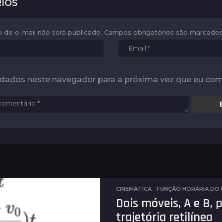
IOS
 de e-mail não será publicado.
Campos obrigatórios são marcad
 dados neste navegador para a próxima vez que eu com
CINEMÁTICA
FUNÇÃO HORÁRIA DO
Dois móveis, A e B
trajetória retilínea