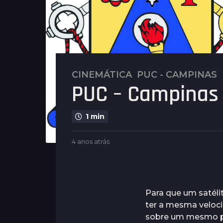
CINEMÁTICA
,
PUC - CAMPINAS
4
PUC – Campinas 
a
n
o
1 min
s
a
b
4 anos atrás
4
t
y
a
r
G
n
u
á
o
i
s
s
m
a
Para que um satélit
4
a
t
ter a mesma veloc
a
r
r
sobre um mesmo pon
ã
á
n