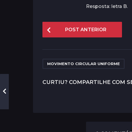
Resposta: letra B.
P
POST ANTERIOR
o
s
t
P
MOVIMENTO CIRCULAR UNIFORME
a
g
CURTIU? COMPARTILHE COM S
i
n
a
t
i