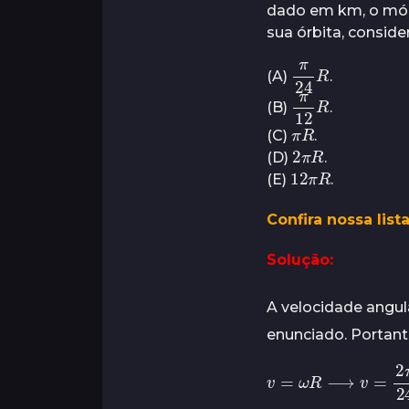
e
s
dado em km, o módu
o
s
sua órbita, consider
s
a
π
R
24
(A)
.
t
π
R
12
r
(B)
.
R
π
á
(C)
.
2
R
π
s
(D)
.
12
R
π
(E)
.
Confira nossa lis
Solução:
A velocidade angul
enunciado. Portanto
v
=
ω
R
⟶
v
=
2
π