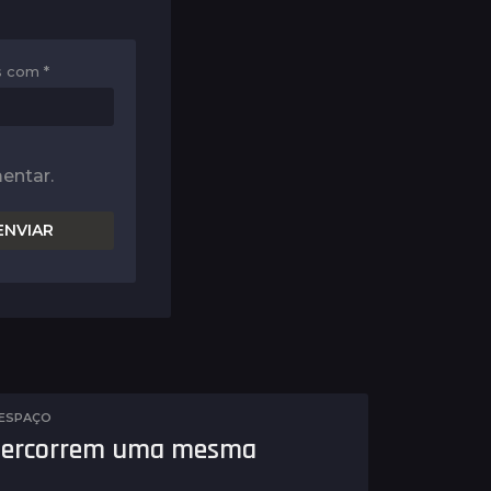
os com
*
entar.
 ESPAÇO
, percorrem uma mesma