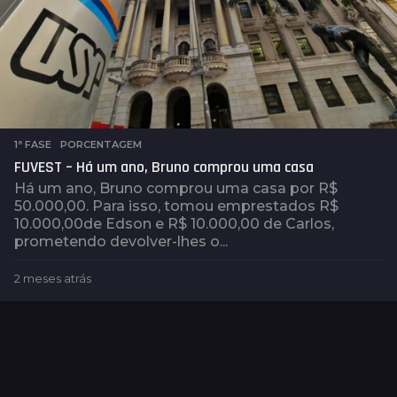
1ª FASE
,
PORCENTAGEM
FUVEST – Há um ano, Bruno comprou uma casa
Há um ano, Bruno comprou uma casa por R$
50.000,00. Para isso, tomou emprestados R$
10.000,00de Edson e R$ 10.000,00 de Carlos,
prometendo devolver-lhes o...
2 meses atrás
2
m
e
s
e
s
a
t