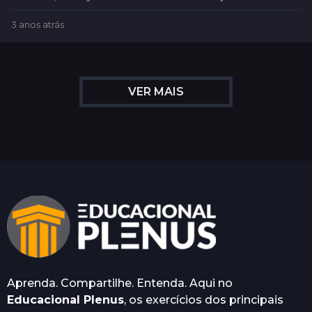
3 anos atrás
2
m
e
s
e
VER MAIS
s
a
t
r
á
s
Aprenda. Compartilhe. Entenda. Aqui no
Educacional Plenus
, os exercícios dos principais