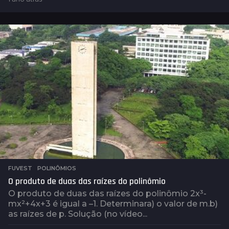
a
n
o
a
t
r
á
s
FUVEST
,
POLINÔMIOS
O produto de duas das raízes do polinômio
O produto de duas das raízes do polinômio 2x³-
mx²+4x+3 é igual a –1. Determinara) o valor de m.b)
as raízes de p. Solução (no vídeo...