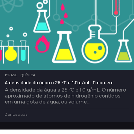
s
1ª FASE
,
QUÍMICA
A densidade da água a 25 ºC é 1,0 g/mL. O número
A densidade da água a 25 ºC é 1,0 g/mL. O número
aproximado de átomos de hidrogênio contidos
em uma gota de água, ou volume...
2 anos atrás
2
a
n
o