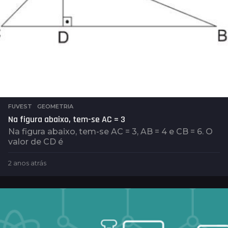
FUVEST
,
GEOMETRIA
Na figura abaixo, tem-se AC = 3
Na figura abaixo, tem-se AC = 3, AB = 4 e CB = 6. O
valor de CD é
2 anos atrás
2
a
n
o
s
a
t