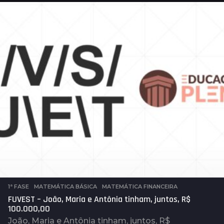
o
s
a
t
r
á
s
1ª FASE
,
MATEMÁTICA BÁSICA
,
MATEMÁTICA FINANCEIRA
FUVEST – João, Maria e Antônia tinham, juntos, R$
100.000,00
João, Maria e Antônia tinham, juntos, R$