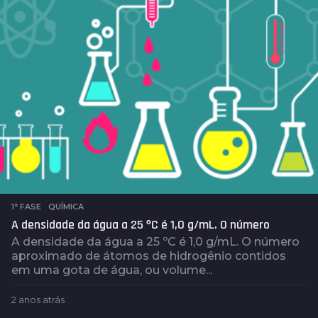
r
á
s
1ª FASE
,
QUÍMICA
A densidade da água a 25 ºC é 1,0 g/mL. O número
A densidade da água a 25 ºC é 1,0 g/mL. O número
aproximado de átomos de hidrogênio contidos
em uma gota de água, ou volume...
2 anos atrás
2
a