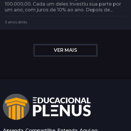
100.000,00. Cada um deles investiu sua parte por
um ano, com juros de 10% ao ano. Depois de...
3 anos atrás
2
m
e
s
e
VER MAIS
s
a
t
r
á
s
Aprenda. Compartilhe. Entenda. Aqui no