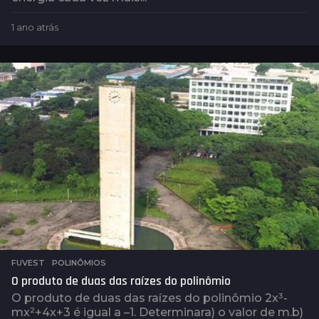
1 ano atrás
1
a
n
o
a
t
r
á
s
FUVEST
,
POLINÔMIOS
O produto de duas das raízes do polinômio
O produto de duas das raízes do polinômio 2x³-
mx²+4x+3 é igual a –1. Determinara) o valor de m.b)