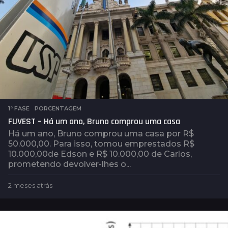
1ª FASE
,
PORCENTAGEM
FUVEST – Há um ano, Bruno comprou uma casa
Há um ano, Bruno comprou uma casa por R$
50.000,00. Para isso, tomou emprestados R$
10.000,00de Edson e R$ 10.000,00 de Carlos,
prometendo devolver-lhes o...
2 meses atrás
2
m
e
s
e