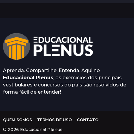
a
n
o
s
a
t
r
á
s
Aprenda. Compartilhe. Entenda. Aqui no
Educacional Plenus
, os exercícios dos principais
vestibulares e concursos do país são resolvidos de
forma fácil de entender!
QUEM SOMOS
TERMOS DE USO
CONTATO
© 2026 Educacional Plenus