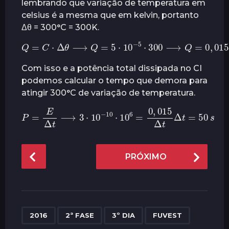
lembrando que variação de temperatura em
celsius é a mesma que em kelvin, portanto
Δθ = 300°C = 300K.
Q
=
C
⋅
Δ
θ
⟶
Q
=
5
⋅
10
−
5
⋅
300
⟶
Q
=
0
,
015
J
Com isso e a potência total dissipada no CI
podemos calcular o tempo que demora para
atingir 300°C de variação de temperatura.
P
=
E
Δ
t
⟶
3
⋅
10
−
10
⋅
10
6
=
0
,
015
Δ
t
Δ
t
=
50
s
P
PRÓXIMO
o
s
t
P
,
,
,
a
2016
2ª FASE
3º DIA
FUVEST