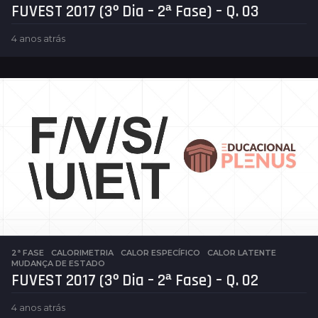
FUVEST 2017 (3º Dia – 2ª Fase) – Q. 03
4 anos atrás
4
a
n
o
s
a
t
r
á
s
2ª FASE
,
CALORIMETRIA
CALOR ESPECÍFICO
,
CALOR LATENTE
,
MUDANÇA DE ESTADO
FUVEST 2017 (3º Dia – 2ª Fase) – Q. 02
4 anos atrás
4