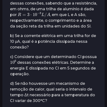
dessas conexões, sabendo que a resistência,
r
em ohms, de uma trilha de alumínio é dada
á
R
=
3
⋅
10
−
8
L
/
A
por
, em que L e A são,
s
respectivamente, o comprimento e a área
da seção reta da trilha em unidades do SI.
b) Se a corrente elétrica em uma trilha for de
10 μA, qual é a potência dissipada nessa
conexão?
c) Considere que um determinado CI possua
10
6
dessas conexões elétricas. Determine a
energia E dissipada no CI em 5 segundos de
operação.
d) Se não houvesse um mecanismo de
remoção de calor, qual seria o intervalo de
tempo Δt necessário para a temperatura do
CI variar de 300°C?