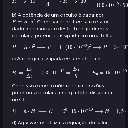
b) A potência de um circuito é dada por
P
=
R
⋅
i
2
. Como valor do item a e o valor
dado no enunciado deste item, podemos
calcular a potência dissipada em uma trilha.
P
=
R
⋅
i
2
⟶
P
=
3
⋅
(
10
⋅
10
−
3
)
2
⟶
P
=
3
⋅
10
−
10
c) A energia dissipada em uma trilha é
P
0
=
E
0
Δ
t
⟶
3
⋅
10
−
10
=
E
0
5
⟶
E
0
=
15
⋅
10
−
10
J
Com isso e com o número de conexões,
podemos calcular a energia total dissipada
no CI.
E
=
n
⋅
E
0
⟶
E
=
10
6
⋅
15
⋅
10
−
10
⟶
E
=
1
,
5
⋅
10
−
3
d) Aqui vamos utilizar a equação do calor,