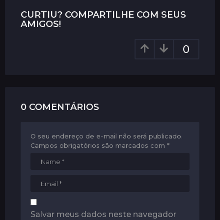
g
i
CURTIU? COMPARTILHE COM SEUS
AMIGOS!
n
a
0
t
i
o
n
0 COMENTÁRIOS
O seu endereço de e-mail não será publicado.
Campos obrigatórios são marcados com
*
Salvar meus dados neste navegador