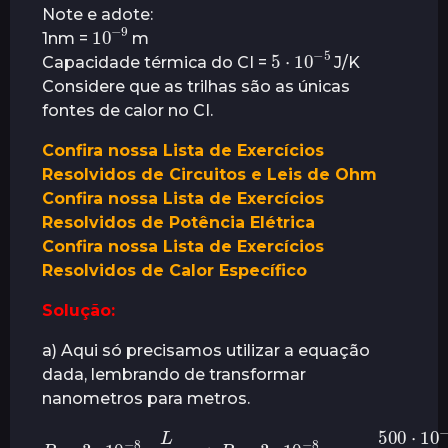
Note e adote:
10
9
−
1nm =
m
5
⋅
10
5
−
Capacidade térmica do CI =
J/K
Considere que as trilhas são as únicas
fontes de calor no CI.
Confira nossa Lista de Exercícios
Resolvidos de Circuitos e Leis de Ohm
Confira nossa Lista de Exercícios
Resolvidos de Potência Elétrica
Confira nossa Lista de Exercícios
Resolvidos de Calor Específico
Solução:
a) Aqui só precisamos utilizar a equação
dada, lembrando de transformar
nanometros para metros.
R
=
3
⋅
10
−
8
⋅
L
A
⟶
R
=
3
⋅
10
−
8
⋅
500
⋅
10
−
9
100
⋅
10
−