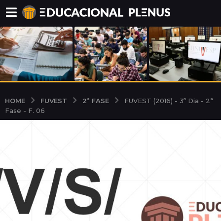
FUVEST
2ª FASE
HOME
FUVEST (2016) - 3º Dia - 2ª
Fase - F. 06