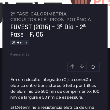
2ª FASE
,
CALORIMETRIA
,
4
CIRCUITOS ELÉTRICOS
,
POTÊNCIA
a
FUVEST (2016) – 3º Dia – 2ª
n
o
Fase – F. 06
s
4 min
a
t
b
4 anos atrás
4
r
y
a
á
G
n
0
s
u
o
i
4
s
m
a
a
Em um circuito integrado (CI), a conexão
a
t
n
elétrica entre transistores é feita por trilhas
r
r
o
de alumínio de 500 nm de comprimento, 100
ã
á
e
s
s
nm de largura e 50 nm de espessura.
s
a
a) Determine a resistência elétrica de uma
t